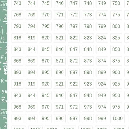
743
744
745
746
747
748
749
750
7
768
769
770
771
772
773
774
775
7
793
794
795
796
797
798
799
800
8
818
819
820
821
822
823
824
825
8
843
844
845
846
847
848
849
850
8
868
869
870
871
872
873
874
875
8
893
894
895
896
897
898
899
900
9
918
919
920
921
922
923
924
925
9
943
944
945
946
947
948
949
950
9
968
969
970
971
972
973
974
975
9
993
994
995
996
997
998
999
1000