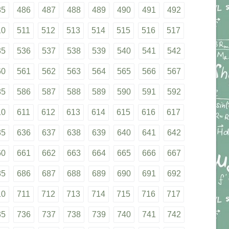
85
486
487
488
489
490
491
492
10
511
512
513
514
515
516
517
35
536
537
538
539
540
541
542
60
561
562
563
564
565
566
567
85
586
587
588
589
590
591
592
10
611
612
613
614
615
616
617
35
636
637
638
639
640
641
642
60
661
662
663
664
665
666
667
85
686
687
688
689
690
691
692
10
711
712
713
714
715
716
717
35
736
737
738
739
740
741
742