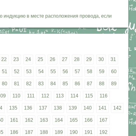
ую индукцию в месте расположения провода, если
22
23
24
25
26
27
28
29
30
31
51
52
53
54
55
56
57
58
59
60
80
81
82
83
84
85
86
87
88
89
109
110
111
112
113
114
115
116
4
135
136
137
138
139
140
141
142
60
161
162
163
164
165
166
167
85
186
187
188
189
190
191
192