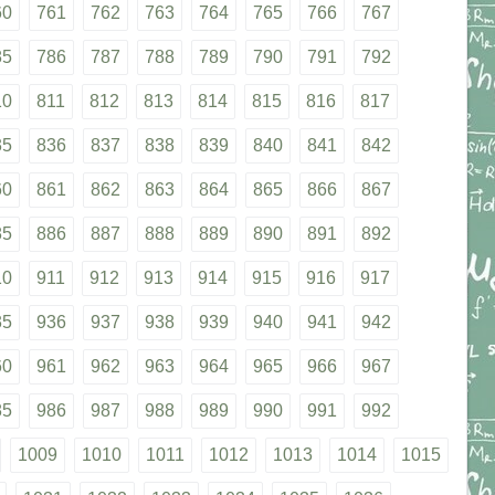
60
761
762
763
764
765
766
767
85
786
787
788
789
790
791
792
10
811
812
813
814
815
816
817
35
836
837
838
839
840
841
842
60
861
862
863
864
865
866
867
85
886
887
888
889
890
891
892
10
911
912
913
914
915
916
917
35
936
937
938
939
940
941
942
60
961
962
963
964
965
966
967
85
986
987
988
989
990
991
992
1009
1010
1011
1012
1013
1014
1015