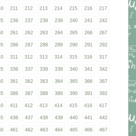
10
211
212
213
214
215
216
217
35
236
237
238
239
240
241
242
60
261
262
263
264
265
266
267
85
286
287
288
289
290
291
292
10
311
312
313
314
315
316
317
35
336
337
338
339
340
341
342
60
361
362
363
364
365
366
367
85
386
387
388
389
390
391
392
10
411
412
413
414
415
416
417
35
436
437
438
439
440
441
442
60
461
462
463
464
465
466
467