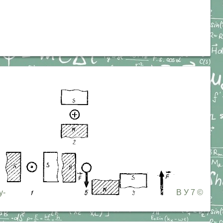
у-
В У 7 ©