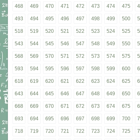
468
469
470
471
472
473
474
475
4
493
494
495
496
497
498
499
500
5
518
519
520
521
522
523
524
525
5
543
544
545
546
547
548
549
550
5
568
569
570
571
572
573
574
575
5
593
594
595
596
597
598
599
600
6
618
619
620
621
622
623
624
625
6
643
644
645
646
647
648
649
650
6
668
669
670
671
672
673
674
675
6
693
694
695
696
697
698
699
700
7
718
719
720
721
722
723
724
725
7