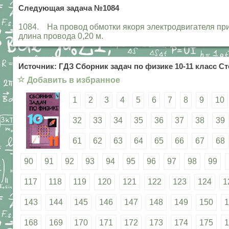
Следующая задача №1084
1084. На провод обмотки якоря электродвигателя при
длина провода 0,20 м.
Источник: ГДЗ Сборник задач по физике 10-11 класс Ст
☆
Добавить в избранное
1
2
3
4
5
6
7
8
9
10
32
33
34
35
36
37
38
39
61
62
63
64
65
66
67
68
90
91
92
93
94
95
96
97
98
99
117
118
119
120
121
122
123
124
1
143
144
145
146
147
148
149
150
1
168
169
170
171
172
173
174
175
1