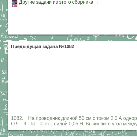
Другие задачи из этого сборника →
Предыдущая задача №1082
1082. На проводник длиной 50 см с током 2,0 А однор
О 9 9 © © ет с силой 0,05 Н. Вычислите угол между