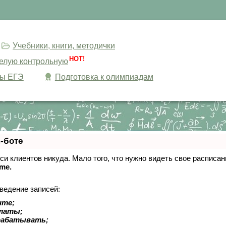
Учебники, книги, методички
HOT!
целую контрольную
сы ЕГЭ
Подготовка к олимпиадам
-боте
писи клиентов никуда. Мало того, что нужно видеть свое расписа
ime.
ведение записей:
ите;
платы;
рабатывать;