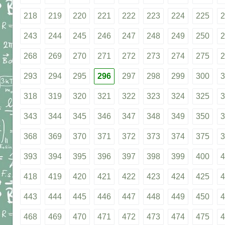
218
219
220
221
222
223
224
225
2
243
244
245
246
247
248
249
250
2
268
269
270
271
272
273
274
275
2
293
294
295
296
297
298
299
300
3
318
319
320
321
322
323
324
325
3
343
344
345
346
347
348
349
350
3
368
369
370
371
372
373
374
375
3
393
394
395
396
397
398
399
400
4
418
419
420
421
422
423
424
425
4
443
444
445
446
447
448
449
450
4
468
469
470
471
472
473
474
475
4