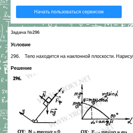
Начать пользоваться сервисом
Задача №296
Условие
296. Тело находится на наклонной плоскости. Нарисуй
Решение