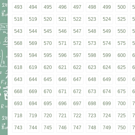
493
494
495
496
497
498
499
500
5
518
519
520
521
522
523
524
525
5
543
544
545
546
547
548
549
550
5
568
569
570
571
572
573
574
575
5
593
594
595
596
597
598
599
600
6
618
619
620
621
622
623
624
625
6
643
644
645
646
647
648
649
650
6
668
669
670
671
672
673
674
675
6
693
694
695
696
697
698
699
700
7
718
719
720
721
722
723
724
725
7
743
744
745
746
747
748
749
750
7