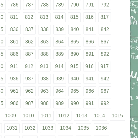
85
786
787
788
789
790
791
792
10
811
812
813
814
815
816
817
35
836
837
838
839
840
841
842
60
861
862
863
864
865
866
867
85
886
887
888
889
890
891
892
10
911
912
913
914
915
916
917
35
936
937
938
939
940
941
942
60
961
962
963
964
965
966
967
85
986
987
988
989
990
991
992
1009
1010
1011
1012
1013
1014
1015
1031
1032
1033
1034
1035
1036