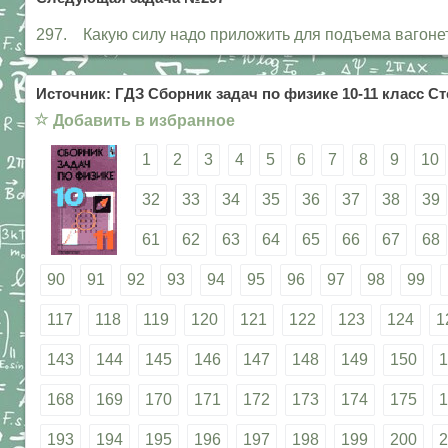
297. Какую силу надо приложить для подъема вагонетк
Источник: ГДЗ Сборник задач по физике 10-11 класс Ст
☆
Добавить в избранное
1
2
3
4
5
6
7
8
9
10
32
33
34
35
36
37
38
39
61
62
63
64
65
66
67
68
90
91
92
93
94
95
96
97
98
99
117
118
119
120
121
122
123
124
1
143
144
145
146
147
148
149
150
1
168
169
170
171
172
173
174
175
1
193
194
195
196
197
198
199
200
2