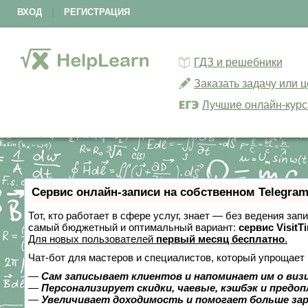
ВХОД
|
РЕГИСТРАЦИЯ
ГДЗ и решебники
Заказать задачу или 
Лучшие онлайн-кур
Сервис онлайн-записи на собственном Telegram
Тот, кто работает в сфере услуг, знает — без ведения за
самый бюджетный и оптимальный вариант:
сервис VisitT
Для новых пользователей
первый месяц бесплатно
.
Чат-бот для мастеров и специалистов, который упрощает 
—
Сам записывает клиентов и напоминает им о виз
—
Персонализирует скидки, чаевые, кэшбэк и предо
—
Увеличивает доходимость и помогает больше за