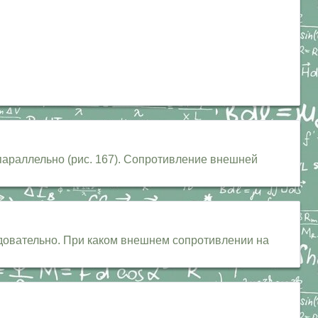
араллельно (рис. 167). Сопротивление внешней
довательно. При каком внешнем сопротивлении на