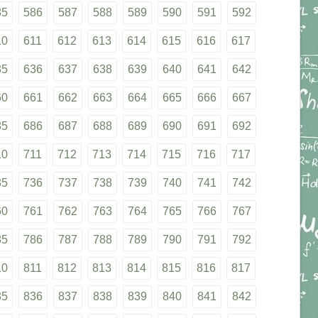
85
586
587
588
589
590
591
592
10
611
612
613
614
615
616
617
35
636
637
638
639
640
641
642
60
661
662
663
664
665
666
667
85
686
687
688
689
690
691
692
10
711
712
713
714
715
716
717
35
736
737
738
739
740
741
742
60
761
762
763
764
765
766
767
85
786
787
788
789
790
791
792
10
811
812
813
814
815
816
817
35
836
837
838
839
840
841
842