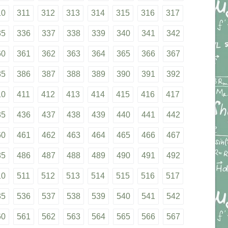
10
311
312
313
314
315
316
317
35
336
337
338
339
340
341
342
60
361
362
363
364
365
366
367
85
386
387
388
389
390
391
392
10
411
412
413
414
415
416
417
35
436
437
438
439
440
441
442
60
461
462
463
464
465
466
467
85
486
487
488
489
490
491
492
10
511
512
513
514
515
516
517
35
536
537
538
539
540
541
542
60
561
562
563
564
565
566
567