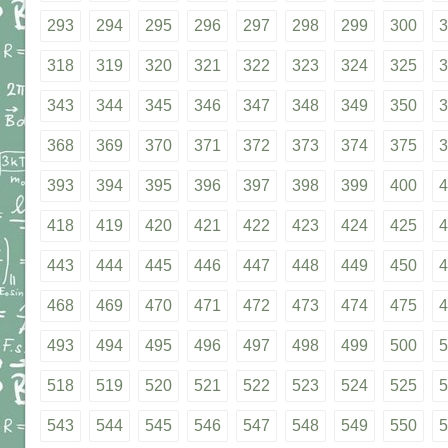
293
294
295
296
297
298
299
300
3
318
319
320
321
322
323
324
325
3
343
344
345
346
347
348
349
350
3
368
369
370
371
372
373
374
375
3
393
394
395
396
397
398
399
400
4
418
419
420
421
422
423
424
425
4
443
444
445
446
447
448
449
450
4
468
469
470
471
472
473
474
475
4
493
494
495
496
497
498
499
500
5
518
519
520
521
522
523
524
525
5
543
544
545
546
547
548
549
550
5