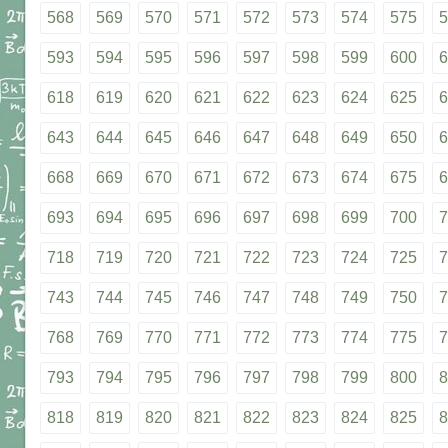
568
569
570
571
572
573
574
575
5
593
594
595
596
597
598
599
600
6
618
619
620
621
622
623
624
625
6
643
644
645
646
647
648
649
650
6
668
669
670
671
672
673
674
675
6
693
694
695
696
697
698
699
700
7
718
719
720
721
722
723
724
725
7
743
744
745
746
747
748
749
750
7
768
769
770
771
772
773
774
775
7
793
794
795
796
797
798
799
800
8
818
819
820
821
822
823
824
825
8