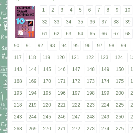
1
2
3
4
5
6
7
8
9
10
32
33
34
35
36
37
38
39
61
62
63
64
65
66
67
68
90
91
92
93
94
95
96
97
98
99
117
118
119
120
121
122
123
124
1
143
144
145
146
147
148
149
150
1
168
169
170
171
172
173
174
175
1
193
194
195
196
197
198
199
200
2
218
219
220
221
222
223
224
225
2
243
244
245
246
247
248
249
250
2
268
269
270
271
272
273
274
275
2