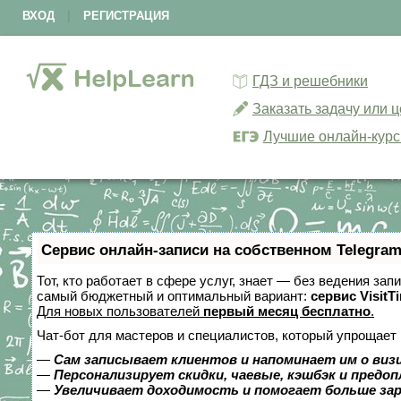
ВХОД
|
РЕГИСТРАЦИЯ
ГДЗ и решебники
Заказать задачу или 
Лучшие онлайн-кур
Сервис онлайн-записи на собственном Telegram
Тот, кто работает в сфере услуг, знает — без ведения за
самый бюджетный и оптимальный вариант:
сервис VisitT
Для новых пользователей
первый месяц бесплатно
.
Чат-бот для мастеров и специалистов, который упрощает 
—
Сам записывает клиентов и напоминает им о виз
—
Персонализирует скидки, чаевые, кэшбэк и предо
—
Увеличивает доходимость и помогает больше за