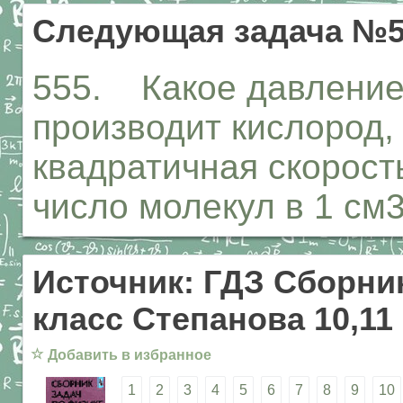
Следующая задача №5
555. Какое давление 
производит кислород,
квадратичная скорость
число молекул в 1 см3
Источник: ГДЗ Сборник
класс Степанова 10,11
☆
Добавить в избранное
1
2
3
4
5
6
7
8
9
10