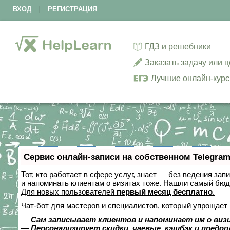
ВХОД
|
РЕГИСТРАЦИЯ
ГДЗ и решебники
Заказать задачу или 
Лучшие онлайн-кур
Сервис онлайн-записи на собственном Telegram
Тот, кто работает в сфере услуг, знает — без ведения зап
и напоминать клиентам о визитах тоже. Нашли самый бю
Для новых пользователей
первый месяц бесплатно
.
Чат-бот для мастеров и специалистов, который упрощает 
—
Сам записывает клиентов и напоминает им о виз
—
Персонализирует скидки, чаевые, кэшбэк и предо