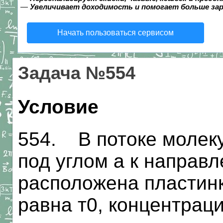
—
Увеличивает доходимость и помогает больше за
Начать пользоваться сервисом
Задача №554
Условие
554. В потоке молеку
под углом а к направ
расположена пластинк
равна т0, концентраци