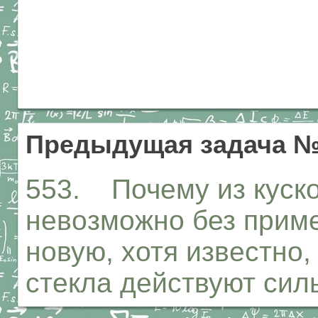
Предыдущая задача №
553. Почему из куско
невозможно без приме
новую, хотя известно
стекла действуют сил