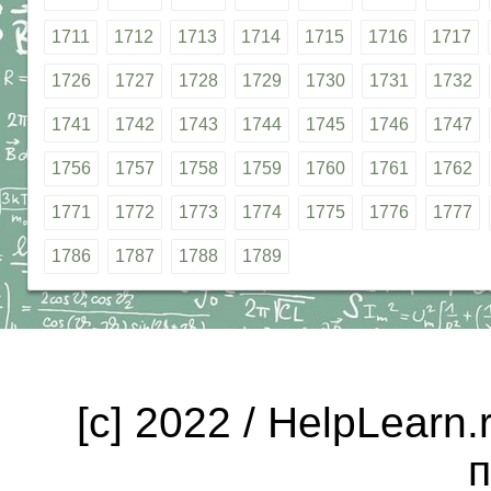
1711
1712
1713
1714
1715
1716
1717
1726
1727
1728
1729
1730
1731
1732
1741
1742
1743
1744
1745
1746
1747
1756
1757
1758
1759
1760
1761
1762
1771
1772
1773
1774
1775
1776
1777
1786
1787
1788
1789
[c] 2022 / HelpLearn
п