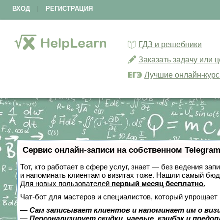
ВХОД
|
РЕГИСТРАЦИЯ
ГДЗ и решебники
Заказать задачу или 
Лучшие онлайн-кур
Сервис онлайн-записи на собственном Telegram
Тот, кто работает в сфере услуг, знает — без ведения зап
и напоминать клиентам о визитах тоже. Нашли самый бю
Для новых пользователей
первый месяц бесплатно
.
Чат-бот для мастеров и специалистов, который упрощает 
—
Сам записывает клиентов и напоминает им о виз
—
Персонализирует скидки, чаевые, кэшбэк и предо