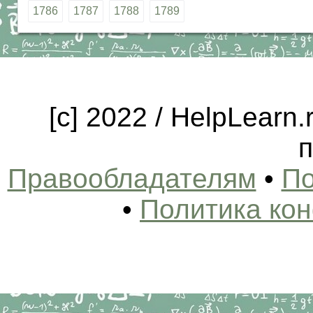
1786
1787
1788
1789
[c] 2022 / HelpLearn
п
Правообладателям
•
По
•
Политика ко