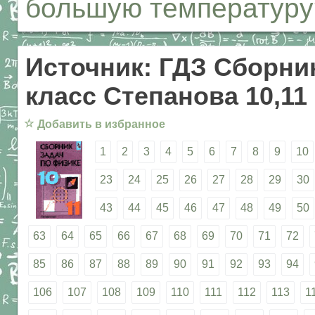
большую температуру
Источник: ГДЗ Сборник
класс Степанова 10,11
☆
Добавить в избранное
1
2
3
4
5
6
7
8
9
10
23
24
25
26
27
28
29
30
43
44
45
46
47
48
49
50
63
64
65
66
67
68
69
70
71
72
85
86
87
88
89
90
91
92
93
94
106
107
108
109
110
111
112
113
1