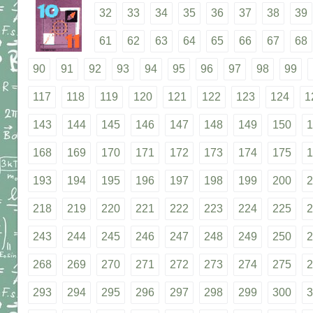
32
33
34
35
36
37
38
39
61
62
63
64
65
66
67
68
90
91
92
93
94
95
96
97
98
99
117
118
119
120
121
122
123
124
1
143
144
145
146
147
148
149
150
1
168
169
170
171
172
173
174
175
1
193
194
195
196
197
198
199
200
2
218
219
220
221
222
223
224
225
2
243
244
245
246
247
248
249
250
2
268
269
270
271
272
273
274
275
2
293
294
295
296
297
298
299
300
3