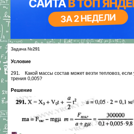
Задача №291
Условие
291. Какой массы состав может везти тепловоз, если 
трения 0,005?
Решение