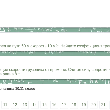
рел на пути 50 м скорость 10 м/с. Найдите коэффициент трен
ии скорости грузовика от времени. Считая силу сопротивле
 равна 8 т.
епанова 10,11 класс
11
12
13
14
15
16
17
18
19
20
21