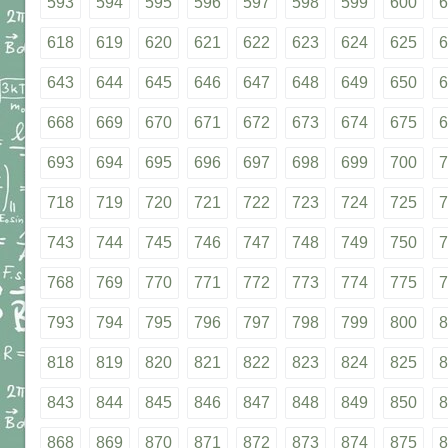
593
594
595
596
597
598
599
600
6
618
619
620
621
622
623
624
625
6
643
644
645
646
647
648
649
650
6
668
669
670
671
672
673
674
675
6
693
694
695
696
697
698
699
700
7
718
719
720
721
722
723
724
725
7
743
744
745
746
747
748
749
750
7
768
769
770
771
772
773
774
775
7
793
794
795
796
797
798
799
800
8
818
819
820
821
822
823
824
825
8
843
844
845
846
847
848
849
850
8
868
869
870
871
872
873
874
875
8