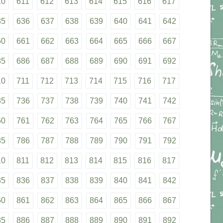
10
611
612
613
614
615
616
617
35
636
637
638
639
640
641
642
60
661
662
663
664
665
666
667
85
686
687
688
689
690
691
692
10
711
712
713
714
715
716
717
35
736
737
738
739
740
741
742
60
761
762
763
764
765
766
767
85
786
787
788
789
790
791
792
10
811
812
813
814
815
816
817
35
836
837
838
839
840
841
842
60
861
862
863
864
865
866
867
85
886
887
888
889
890
891
892