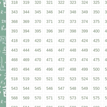
318
319
320
321
322
323
324
325
3
343
344
345
346
347
348
349
350
3
368
369
370
371
372
373
374
375
3
393
394
395
396
397
398
399
400
4
418
419
420
421
422
423
424
425
4
443
444
445
446
447
448
449
450
4
468
469
470
471
472
473
474
475
4
493
494
495
496
497
498
499
500
5
518
519
520
521
522
523
524
525
5
543
544
545
546
547
548
549
550
5
568
569
570
571
572
573
574
575
5