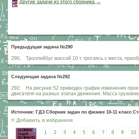
Другие задачи из этого сборника →
Предыдущая задача №290
290. Троллейбус массой 10 т, трогаясь с места, приоб
Следующая задача №292
292. На рисунке 52 приведен график изменения проекц
двигателя на разных этапах движения. Масса грузовика
Источник: ГДЗ Сборник задач по физике 10-11 класс Ст
☆
Добавить в избранное
1
2
3
4
5
6
7
8
9
10