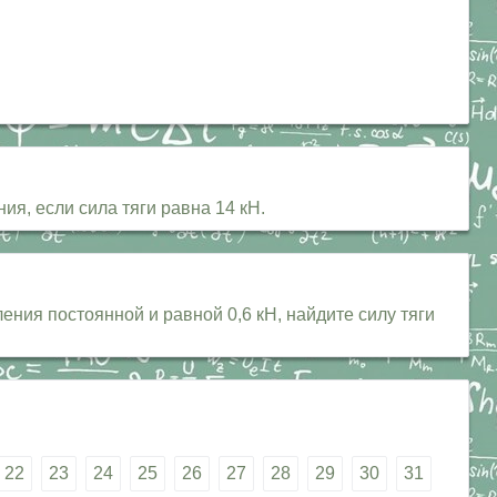
ия, если сила тяги равна 14 кН.
ния постоянной и равной 0,6 кН, найдите силу тяги
22
23
24
25
26
27
28
29
30
31