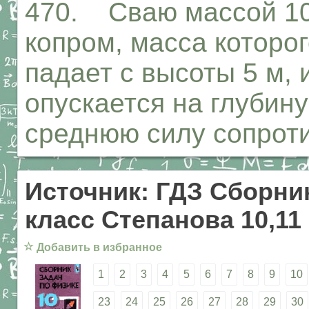
470. Сваю массой 100
копром, масса которог
падает с высоты 5 м, 
опускается на глубин
среднюю силу сопроти
Источник: ГДЗ Сборник
класс Степанова 10,11
☆
Добавить в избранное
1
2
3
4
5
6
7
8
9
10
23
24
25
26
27
28
29
30