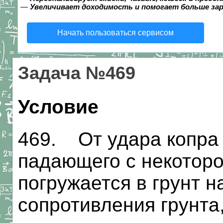
—
Увеличивает доходимость и помогает больше за
Начать пользоваться сервисом
Задача №469
Условие
469. От удара копра 
падающего с некоторо
погружается в грунт н
сопротивления грунта,