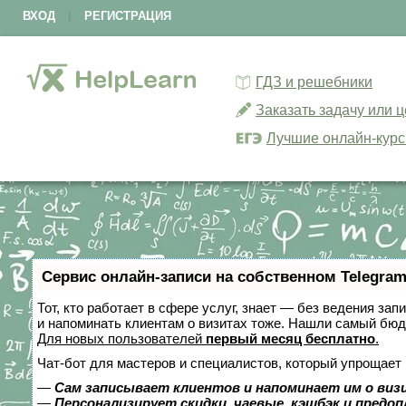
ВХОД
|
РЕГИСТРАЦИЯ
ГДЗ и решебники
Заказать задачу или 
Лучшие онлайн-кур
Сервис онлайн-записи на собственном Telegram
Тот, кто работает в сфере услуг, знает — без ведения зап
и напоминать клиентам о визитах тоже. Нашли самый бю
Для новых пользователей
первый месяц бесплатно
.
Чат-бот для мастеров и специалистов, который упрощает 
—
Сам записывает клиентов и напоминает им о виз
—
Персонализирует скидки, чаевые, кэшбэк и предо