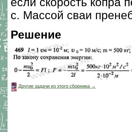
если скорость копра 
с. Массой сваи прене
Решение
Другие задачи из этого сборника →