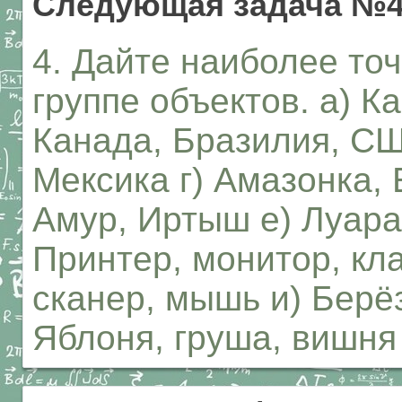
Следующая задача №
4. Дайте наиболее то
группе объектов. а) К
Канада, Бразилия, СШ
Мексика г) Амазонка, 
Амур, Иртыш е) Луара
Принтер, монитор, кла
сканер, мышь и) Берё
Яблоня, груша, вишня