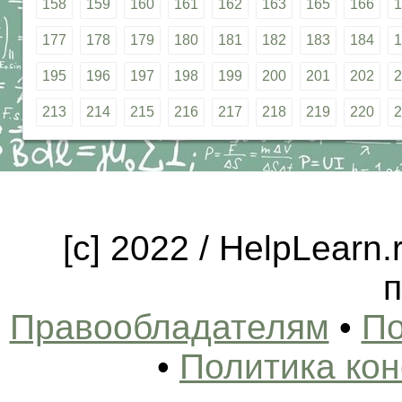
158
159
160
161
162
163
165
166
1
177
178
179
180
181
182
183
184
1
195
196
197
198
199
200
201
202
2
213
214
215
216
217
218
219
220
2
[c] 2022 / HelpLearn
п
Правообладателям
•
По
•
Политика ко