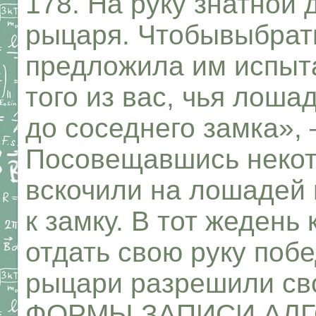
178. На руку знатной
рыцаря. Чтобывыбрать
предложила им испыта
того из вас, чья лоша
до соседнего замка»,
Посовещавшись некот
вскочили на лошадей 
к замку. В тот жеден
отдать свою руку поб
рыцари разрешили сво
ФОРМЫ ЗАПИСИ АЛ