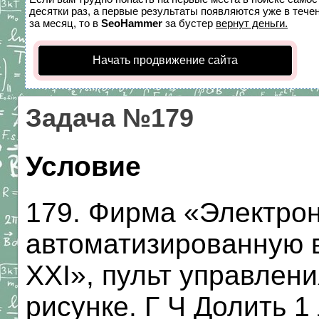
десятки раз, а первые результаты появляются уже в течен
за месяц, то в
SeoHammer
за бустер
вернут деньги.
Начать продвижение сайта
Задача №179
Условие
179. Фирма «Электро
автоматизированную 
XXI», пульт управлен
рисунке. Г Ч Долить 1 