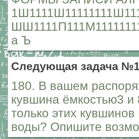
1Ш1111Ш11111111Ш11
ШШ1111П111М1111111
а Ъ
Следующая задача №1
180. В вашем распор
кувшина ёмкостью3 и 
только этих кувшинов 
воды? Опишите возмо