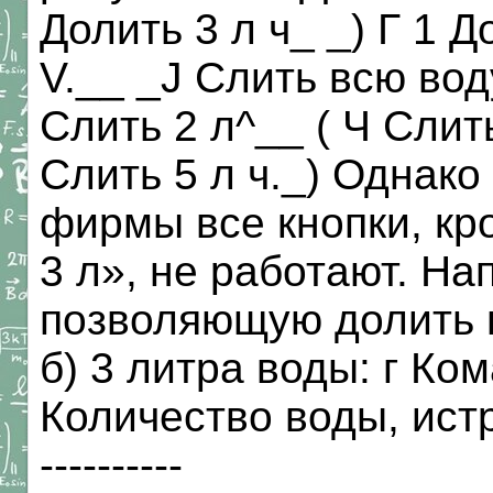
Долить 3 л ч_ _) Г 1 Д
V.__ _J Слить всю воду
Слить 2 л^__ ( Ч Слить 
Слить 5 л ч._) Однако
фирмы все кнопки, кр
3 л», не работают. Н
позволяющую долить в
б) 3 литра воды: г Ко
Количество воды, истра
----------