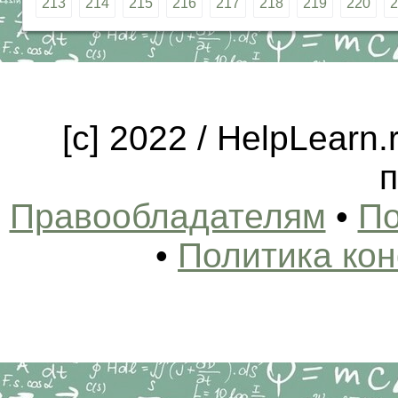
213
214
215
216
217
218
219
220
2
[c] 2022 / HelpLearn
п
Правообладателям
•
По
•
Политика ко