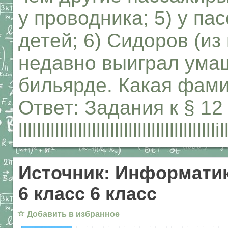
у проводника; 5) у па
детей; 6) Сидоров (из
недавно выиграл ума
бильярде. Какая фам
Ответ: Задания к §
llllllllllllllllllllllllllllllllllllllll
Источник: Информатик
6 класс 6 класс
☆
Добавить в избранное