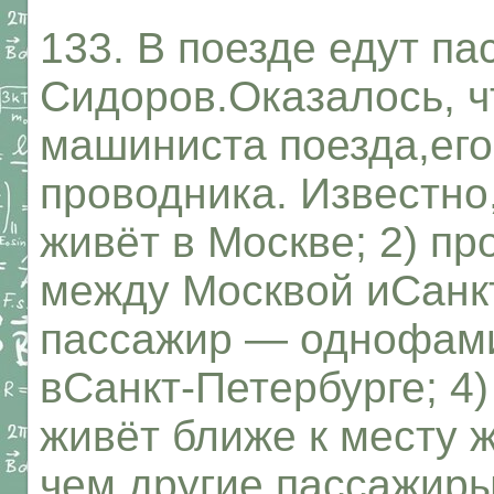
133. В поезде едут п
Сидоров.Оказалось, ч
машиниста поезда,его
проводника. Известно,
живёт в Москве; 2) пр
между Москвой иСанкт
пассажир — однофами
вСанкт-Петербурге; 4)
живёт ближе к месту 
чем другие пассажиры