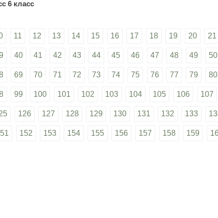
с 6 класс
0
11
12
13
14
15
16
17
18
19
20
21
9
40
41
42
43
44
45
46
47
48
49
50
8
69
70
71
72
73
74
75
76
77
79
80
8
99
100
101
102
103
104
105
106
107
25
126
127
128
129
130
131
132
133
13
51
152
153
154
155
156
157
158
159
1
77
178
179
180
181
182
183
184
185
1
02
203
204
205
206
207
208
209
210
2