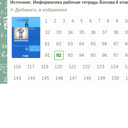
Источник: Информатика рабочая тетрадь Босова 6 клас
☆
Добавить в избранное
1
2
3
4
5
6
7
8
9
1
32
33
34
35
36
37
38
3
61
62
63
64
65
66
67
6
91
92
93
94
95
96
97
9
116
117
119
120
121
122
123
124
1
143
144
145
146
147
148
149
150
1
169
170
171
172
173
174
175
176
1
194
195
196
197
198
199
200
201
2
219
220
221
222