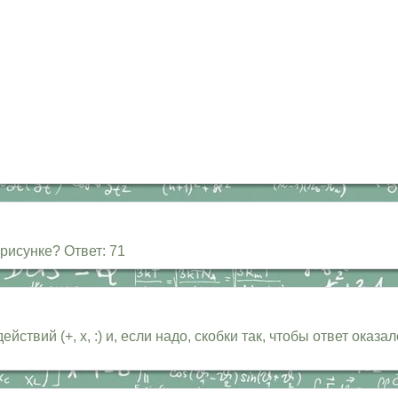
рисунке? Ответ: 71
ий (+, х, :) и, если надо, скобки так, чтобы ответ оказался р