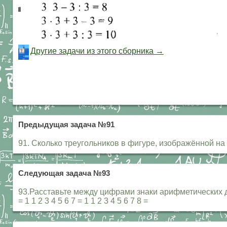
Другие задачи из этого сборника →
Предыдущая задача №91
91. Сколько треугольников в фигуре, изображённой на 
Следующая задача №93
93.Расставьте между цифрами знаки арифметических действ
= 1 1 2 3 4 5 6 7 = 1 1 2 3 4 5 6 7 8 =