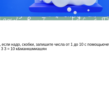
если надо, скобки, запишите числа от 1 до 10 с помощьючетырёх
9 3 3 3 3 = 10 к&манкшмиашян