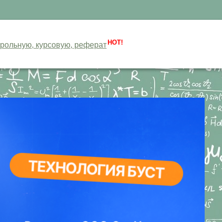
HOT!
нтрольную, курсовую, реферат