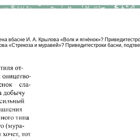
ена вбасне И. А. Крылова «Волк и ягнёнок»? Приведитестр
ылова «Стрекоза и муравей»? Приведитестроки басни, подт