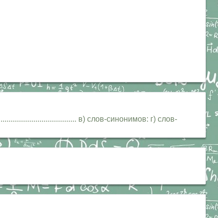
........................... в) слов-синонимов: г) слов-