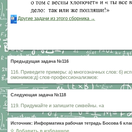
Другие задачи из этого сборника →
Предыдущая задача №116
116. Приведите примеры: а) многозначных слов: б) использовани
омонимов:д) слов-профессионализмов:
Следующая задача №118
119. Придумайте и запишите сиквейны. «а
Источник: Информатика рабочая тетрадь Босова 6 клас
☆
Добавить в избранное