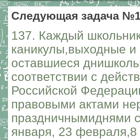
Следующая задача №1
137. Каждый школьник
каникулы,выходные и 
оставшиеся днишкольн
соответствии с дейст
Российской Федераци
правовыми актами не
праздничнымиднями сч
января, 23 февраля,8 