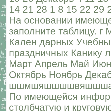
14 21 28 1 8 15 22 29 
На основании имеющ
заполните таблицу. г
Кален дарных Учебны
праздничных Канику 
Март Апрель Май Июн
Октябрь Ноябрь Декаб
шшмшяшшшшвяшшш
По имеющейся инфор
столбчатую и кругову