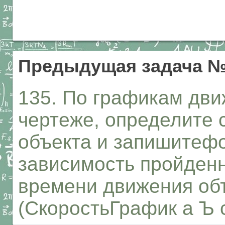
Предыдущая задача №
135. По графикам дв
чертеже, определите 
объекта и запишитеф
зависимость пройденн
времени движения объе
(СкоростьГрафик а Ъ с 