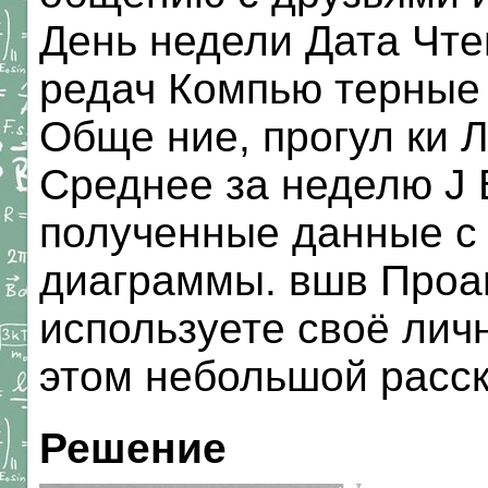
День недели Дата Чте
редач Компью терные 
Обще ние, прогул ки 
Среднее за неделю J 
полученные данные с
диаграммы. вшв Проан
используете своё лич
этом небольшой расск
Решение