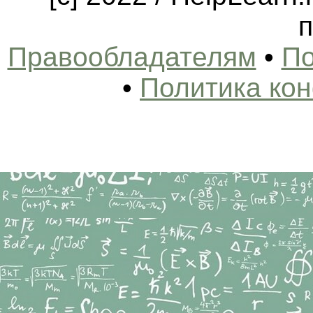
п
Правообладателям
•
По
•
Политика ко