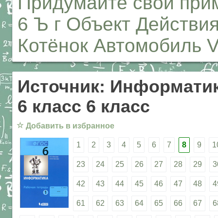
Придумайте свой прим
6 Ъ г Объект Действи
Котёнок Автомобиль 
Источник: Информатик
6 класс 6 класс
☆
Добавить в избранное
1
2
3
4
5
6
7
8
9
1
23
24
25
26
27
28
29
3
42
43
44
45
46
47
48
4
61
62
63
64
65
66
67
6