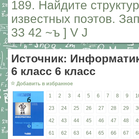
189. Найдите структу
известных поэтов. Зап
33 42 ~ъ ] V J
Источник: Информатик
6 класс 6 класс
☆
Добавить в избранное
1
2
3
4
5
6
7
8
9
1
23
24
25
26
27
28
29
3
42
43
44
45
46
47
48
4
61
62
63
64
65
66
67
6