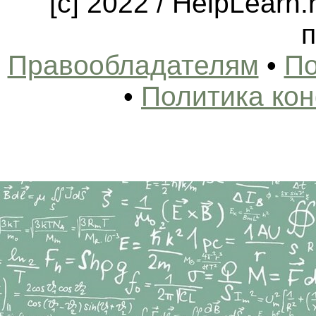
[c] 2022 / HelpLearn
п
Правообладателям
•
По
•
Политика ко