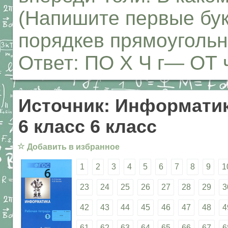
(Напишите первые бу
порядкев прямоугольн
Ответ: ПО X Ч г— ОТ ч 
Источник: Информатик
6 класс 6 класс
☆
Добавить в избранное
1
2
3
4
5
6
7
8
9
1
23
24
25
26
27
28
29
3
42
43
44
45
46
47
48
4
61
62
63
64
65
66
67
6