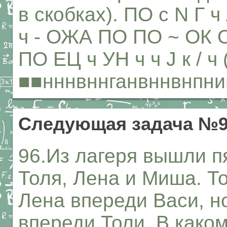
в скобках). ПО с N Г ч 
ч - ОЖА ПО ПО ~ ОК О
ПО ЕЦ ч УН ч ч J к / ч 
■■нннвннганвннвнпн
Следующая задача №
96.Из лагеря вышли пя
Толя, Лена и Миша. Т
Лена впереди Васи, н
впереди Толи. В како