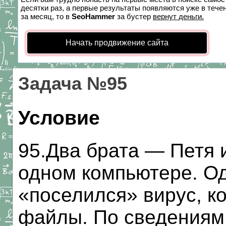
десятки раз, а первые результаты появляются уже в течен
за месяц, то в
SeoHammer
за бустер
вернут деньги.
Начать продвижение сайта
Задача №95
Условие
95.Два брата — Петя 
одном компьютере. О
«поселился» вирус, к
файлы. По сведениям