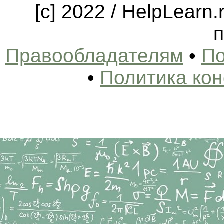
[c] 2022 / HelpLearn
п
Правообладателям
•
По
•
Политика ко