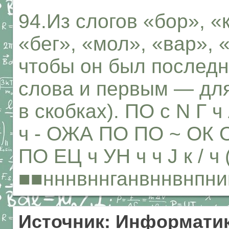
94.Из слогов «бор», «к
«бег», «мол», «вар», 
чтобы он был последн
слова и первым — для
в скобках). ПО с N Г ч 
ч - ОЖА ПО ПО ~ ОК О
ПО ЕЦ ч УН ч ч J к / ч 
■■нннвннганвннвнпн
Источник: Информатик