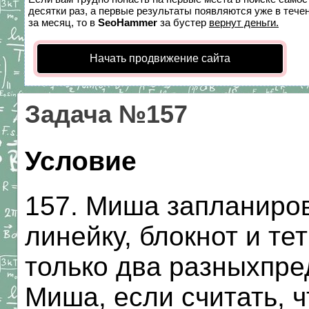
десятки раз, а первые результаты появляются уже в течен
за месяц, то в
SeoHammer
за бустер
вернут деньги.
Начать продвижение сайта
Задача №157
Условие
157. Миша запланиров
линейку, блокнот и те
только два разныхпре
Миша, если считать, ч