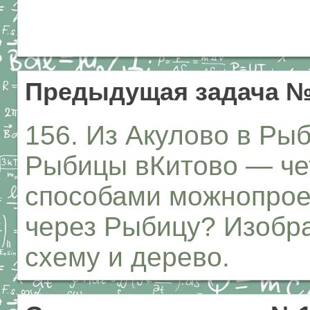
Предыдущая задача №
156. Из Акулово в Рыб
Рыбицы вКитово — че
способами можнопроех
через Рыбицу? Изобр
схему и дерево.