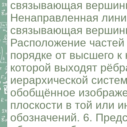
связывающая вершины
Ненаправленная линия
связывающая вершины 
Расположение частей 
порядке от высшего к 
которой выходят рёбр
иерархической систе
обобщённое изображе
плоскости в той или 
обозначений. 6. Пред