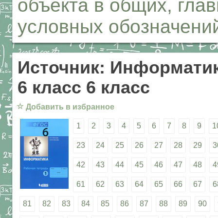
объекта в общих, гла
условных обозначени
Источник: Информатик
6 класс 6 класс
☆
Добавить в избранное
1
2
3
4
5
6
7
8
9
1
23
24
25
26
27
28
29
3
42
43
44
45
46
47
48
4
61
62
63
64
65
66
67
6
81
82
83
84
85
86
87
88
89
90