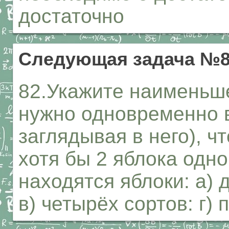
достаточно
Следующая задача №
82.Укажите наименьше
нужно одновременно в
заглядывая в него), ч
хотя бы 2 яблока одно
находятся яблоки: а) д
в) четырёх сортов: г) 