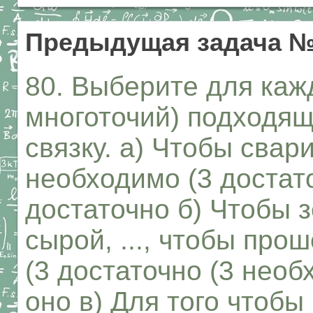
Предыдущая задача 
80. Выберите для каж
многоточий) подходя
связку. а) Чтобы свари
необходимо (3 достат
достаточно б) Чтобы 
сырой, ..., чтобы про
(3 достаточно (3 нео
оно в) Для того чтобы