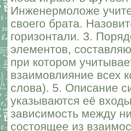
Инженермоложе учите
своего брата. Назови
горизонтали. 3. Поря
элементов, составляю
при котором учитывае
взаимовлияние всех к
слова). 5. Описание с
указываются её входы
зависимость между ни
состоящее из взаимос