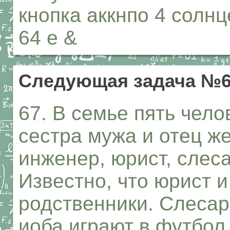
кнопка аккнпо 4 солнц
64 е &
Следующая задача №
67. В семье пять чело
сестра мужа и отец ж
инженер, юрист, слеса
Известно, что юрист 
родственники. Слесар
иоба играют в футбол 