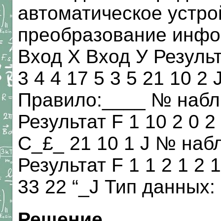
автоматическое устро
преобразование инф
Вход X Вход У Результа
3 4 4 17 5 3 5 21 10 2
Правило:____ № набл
Результат F 1 10 2 0 2 
С_£_ 21 10 1 J № наб
Результат F 1 1 2 1 2 1
33 22 “_J Тип данных
Решение