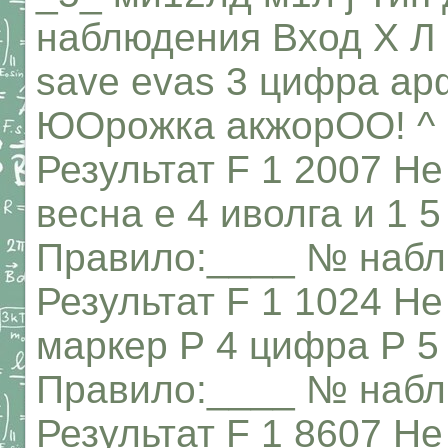
наблюдения Вход X Л 
save evas 3 цифра арф
ЮОрожка акжорОО! ^
Результат F 1 2007 Не
весна е 4 иволга и 1 
Правило:____ № набл
Результат F 1 1024 Не
маркер Р 4 цифра Р 5
Правило:____ № набл
Результат F 1 8607 Не