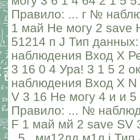
могу 3 6 1 4 64 2 1 5 
Правило: ... г № набл
1 май Не могу 2 save 
51214 п J Тип данных
наблюдения Вход X Рез
3 16 0 4 Ура! 3 1 5 2 
наблюдения Вход X N 
V 3 16 Не могу 4 и и 5
Правило: ... № наблю
F 1 май мй 2 save SV 
_5_ ми12лд м1л j Тип