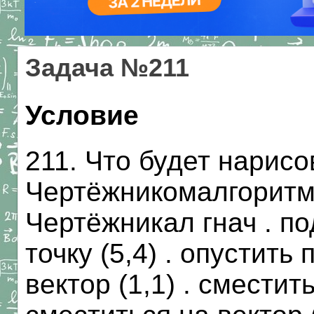
Задача №211
Условие
211. Что будет нарис
Чертёжникомалгоритм
Чертёжникал гнач . по
точку (5,4) . опустить
вектор (1,1) . сместитьс