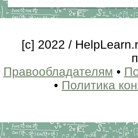
[c] 2022 / HelpLearn
п
Правообладателям
•
По
•
Политика ко