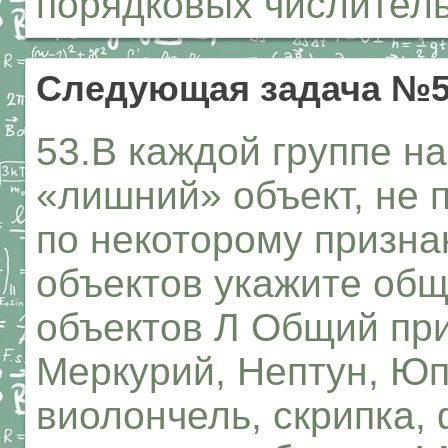
порядковых числитель
Следующая задача №
53.В каждой группе н
«лишний» объект, не 
по некоторому призна
объектов укажите общ
объектов Л Общий при
Меркурий, Нептун, Юп
виолончель, скрипка, 