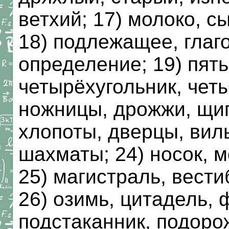
ветхий; 17) молоко, сы
18) подлежащее, глаг
определение; 19) пять
четырёхугольник, четы
ножницы, дрожжи, щип
хлопоты, дверцы, вилы
шахматы; 24) носок, м
25) магистраль, вести
26) озимь, цитадель, 
подстаканник, подоро