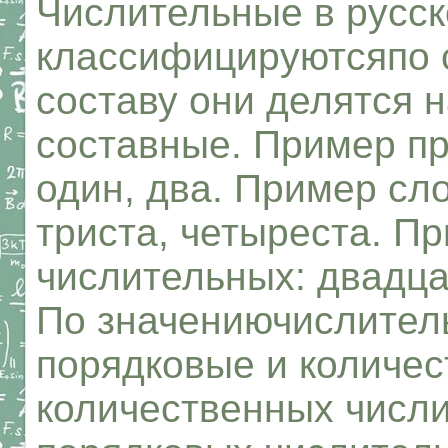
Числительные в русск
классифицируютсяпо с
составу они делятся 
составные. Пример пр
один, два. Пример сл
триста, четыреста. П
числительных: двадцат
По значениючислител
порядковые и количе
количественных числи