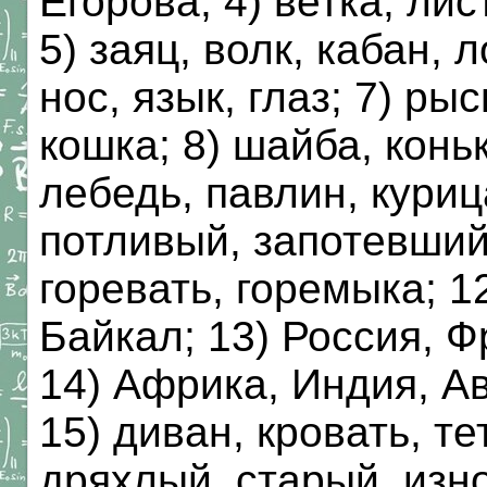
Егорова; 4) ветка, лис
5) заяц, волк, кабан, л
нос, язык, глаз; 7) рыс
кошка; 8) шайба, коньк
лебедь, павлин, курица
потливый, запотевший;
горевать, горемыка; 1
Байкал; 13) Россия, Ф
14) Африка, Индия, А
15) диван, кровать, те
дряхлый, старый, изн