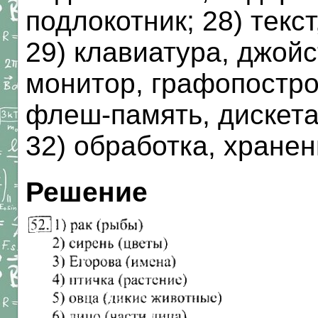
подлокотник; 28) текст
29) клавиатура, джойс
монитор, графопостро
флеш-память, дискета,
32) обработка, хранен
Решение