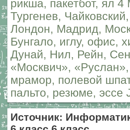
рикша, пакетбот, ял 4
Тургенев, Чайковский
Лондон, Мадрид, Моск
Бунгало, иглу, офис, 
Дунай, Нил, Рейн, Сен
«Москвич», «Руслан», 
мрамор, полевой шпат
пальто, резюме, эссе 
Источник: Информатик
6 класс 6 класс