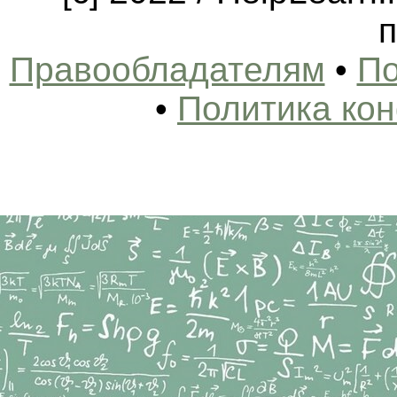
п
Правообладателям
•
По
•
Политика ко