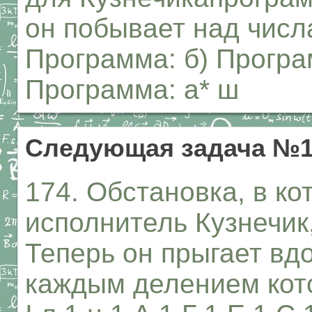
он побывает над числам
Программа: б) Програм
Программа: а* ш
Следующая задача №1
174. Обстановка, в ко
исполнитель Кузнечик
Теперь он прыгает вд
каждым делением кото