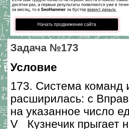
десятки раз, а первые результаты появляются уже в течен
за месяц, то в
SeoHammer
за бустер
вернут деньги.
Начать продвижение сайта
Задача №173
Условие
173. Система команд 
расширилась: с Вправ
на указанное число е
V_ Кузнечик прыгает 