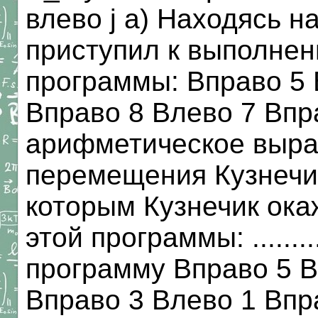
влево j а) Находясь н
приступил к выполне
программы: Вправо 5 
Вправо 8 Влево 7 Впр
арифметическое выр
перемещения Кузнечик
которым Кузнечик ока
этой программы: .........
программу Вправо 5 В
Вправо 3 Влево 1 Впр