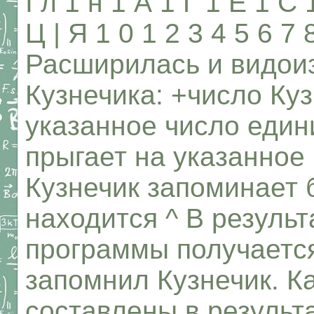
I л 1 н 1 А 1 Г 1 Е 1 С 
Ц | Я 1 0 1 2 3 4 5 6 7
Расширилась и видои
Кузнечика: +число Куз
указанное число един
прыгает на указанное
Кузнечик запоминает б
находится ^ В резуль
программы получается
запомнил Кузнечик. К
составлены в результ