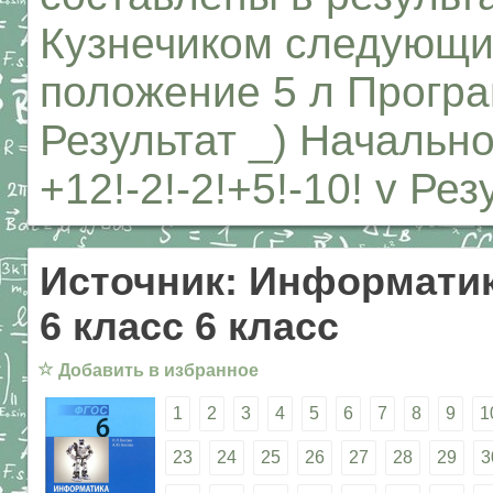
Кузнечиком следующи
положение 5 л Программ
Результат _) Начальн
+12!-2!-2!+5!-10! v Рез
Источник: Информатик
6 класс 6 класс
☆
Добавить в избранное
1
2
3
4
5
6
7
8
9
1
23
24
25
26
27
28
29
3