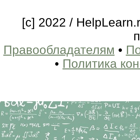
[c] 2022 / HelpLearn
п
Правообладателям
•
По
•
Политика ко