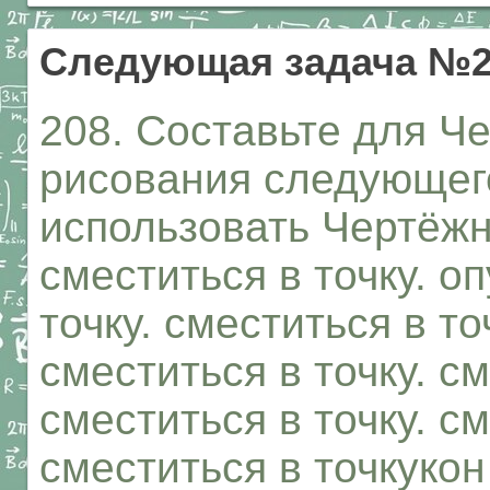
Следующая задача №2
208. Составьте для Ч
рисования следующег
использовать Чертёжни
сместиться в точку. о
точку. сместиться в то
сместиться в точку. см
сместиться в точку. см
сместиться в точкукон