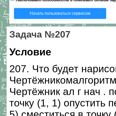
Начать пользоваться сервисом
Задача №207
Условие
207. Что будет нарис
Чертёжникомалгоритм
Чертёжник ал г нач . 
точку (1, 1) опустить 
5) сместиться в точку 