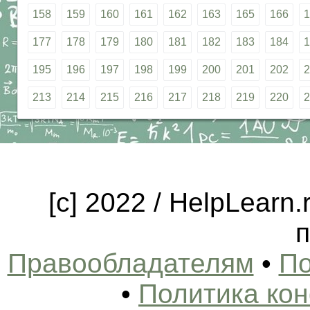
158
159
160
161
162
163
165
166
1
177
178
179
180
181
182
183
184
1
195
196
197
198
199
200
201
202
2
213
214
215
216
217
218
219
220
2
[c] 2022 / HelpLearn
п
Правообладателям
•
По
•
Политика ко