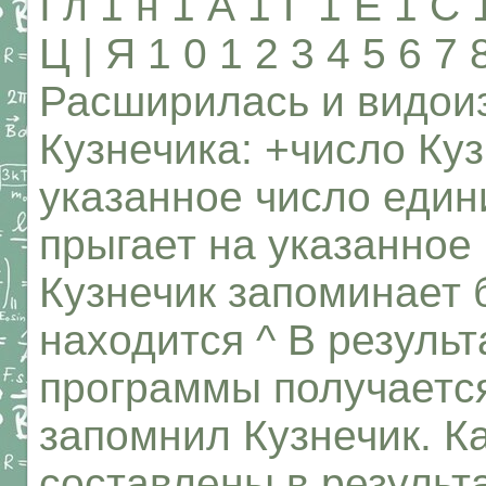
I л 1 н 1 А 1 Г 1 Е 1 С 
Ц | Я 1 0 1 2 3 4 5 6 7
Расширилась и видои
Кузнечика: +число Куз
указанное число един
прыгает на указанное
Кузнечик запоминает б
находится ^ В резуль
программы получается
запомнил Кузнечик. К
составлены в результ