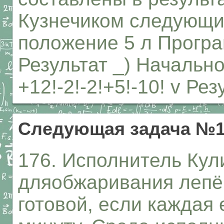
Кузнечиком следующи
положение 5 л Программ
Результат _) Начальн
+12!-2!-2!+5!-10! v Рез
Следующая задача №1
176. Исполнитель Кул
дляобжаривания лепё
готовой, если каждая