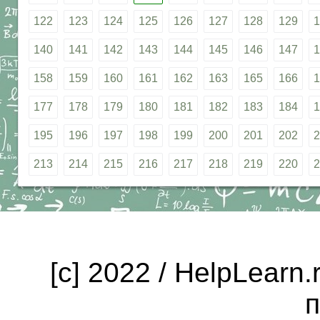
122
123
124
125
126
127
128
129
1
140
141
142
143
144
145
146
147
1
158
159
160
161
162
163
165
166
1
177
178
179
180
181
182
183
184
1
195
196
197
198
199
200
201
202
2
213
214
215
216
217
218
219
220
2
[c] 2022 / HelpLearn
п