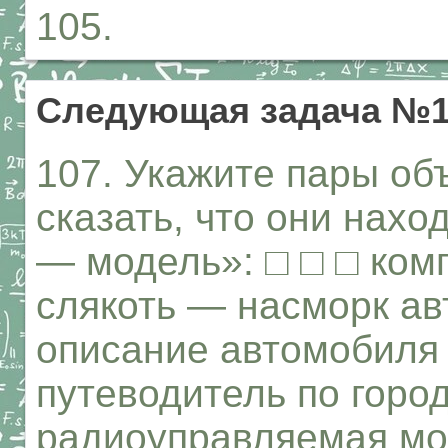
105.
Следующая задача №1
107. Укажите пары об
сказать, что они нахо
— модель»: □ □ □ ко
слякоть — насморк а
описание автомобиля 
путеводитель по горо
радиоуправляемая мо