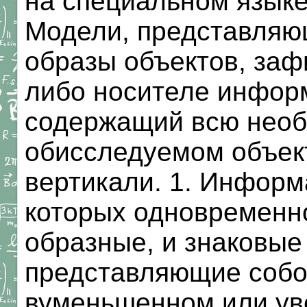
на специальном языке
Модели, представляю
образы объектов, заф
либо носителе информ
содержащий всю нео
обисследуемом объект
вертикали. 1. Информ
которых одновременн
образные, и знаковые
представляющие собо
вуменьшенном или ув