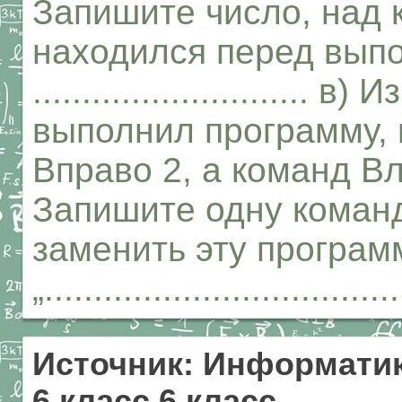
Запишите число, над 
находился перед вып
............................
выполнил программу, 
Вправо 2, а команд В
Запишите одну команд
заменить эту программу:
„....................................
Источник: Информатик
6 класс 6 класс