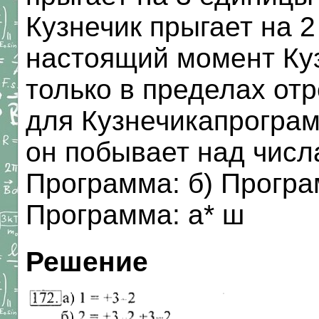
Кузнечик прыгает на 
настоящий момент Куз
только в пределах отр
для Кузнечикапрогра
он побывает над числам
Программа: б) Програм
Программа: а* ш
Решение