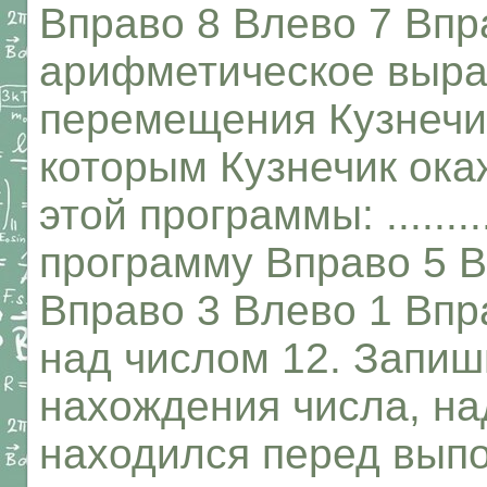
Вправо 8 Влево 7 Впр
арифметическое выр
перемещения Кузнечик
которым Кузнечик ока
этой программы: .........
программу Вправо 5 В
Вправо 3 Влево 1 Впр
над числом 12. Запиш
нахождения числа, на
находился перед вып