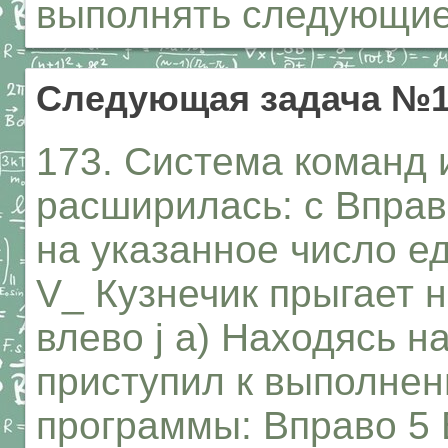
выполнять следующи
Следующая задача №1
173. Система команд 
расширилась: с Вправ
на указанное число е
V_ Кузнечик прыгает 
влево j а) Находясь н
приступил к выполне
программы: Вправо 5 