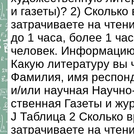
и газеты)? 2) Сколько
затрачиваете на чтени
до 1 часа, более 1 ча
человек. Информацию 
Какую литературу вы 
Фамилия, имя респон
и/или научная Научно
ственная Газеты и жур
J Таблица 2 Сколько 
затрачиваете на чтен