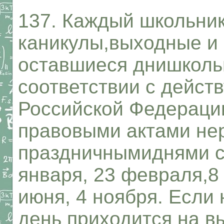
137. Каждый школьник
каникулы,выходные и 
оставшиеся днишкольн
соответствии с дейст
Российской Федераци
правовыми актами не
праздничнымиднями сч
января, 23 февраля,8 
июня, 4 ноября. Если
день приходится на в