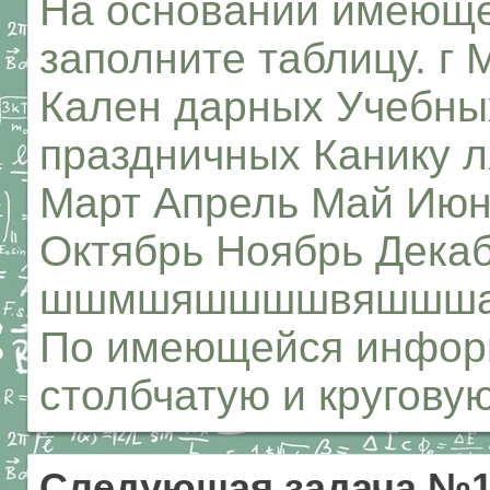
На основании имеющ
заполните таблицу. г
Кален дарных Учебны
праздничных Канику 
Март Апрель Май Июн
Октябрь Ноябрь Декаб
шшмшяшшшшвяшшш
По имеющейся инфор
столбчатую и кругову
Следующая задача №1