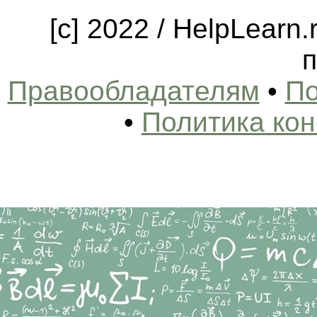
[c] 2022 / HelpLearn
п
Правообладателям
•
По
•
Политика ко