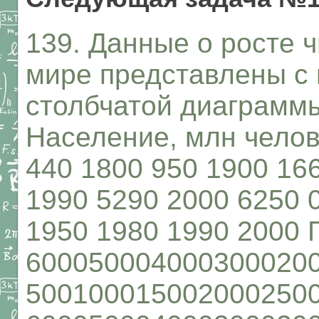
139. Данные о росте 
мире представлены с
столбчатой диаграммы
Население, млн челов
440 1800 950 1900 16
1990 5290 2000 6250 
1950 1980 1990 2000 
6000500040003000200
5001000150020002500