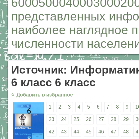
6000500040003000200
представленных инфо
наиболее наглядное п
численности населени
Источник: Информатик
6 класс 6 класс
☆
Добавить в избранное
1
2
3
4
5
6
7
8
9
1
23
24
25
26
27
28
29
3
42
43
44
45
46
47
48
4