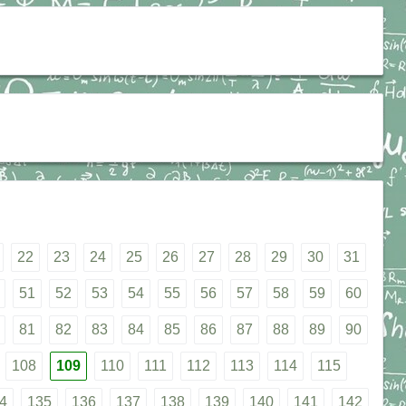
22
23
24
25
26
27
28
29
30
31
51
52
53
54
55
56
57
58
59
60
81
82
83
84
85
86
87
88
89
90
108
109
110
111
112
113
114
115
4
135
136
137
138
139
140
141
142