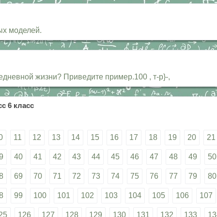
ых моделей.
дневной жизни? Приведите пример.100 , т-р}-,
с 6 класс
0
11
12
13
14
15
16
17
18
19
20
21
9
40
41
42
43
44
45
46
47
48
49
50
8
69
70
71
72
73
74
75
76
77
79
80
8
99
100
101
102
103
104
105
106
107
25
126
127
128
129
130
131
132
133
13