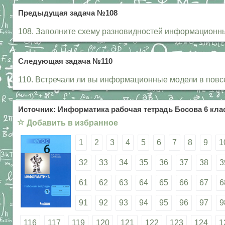
Предыдущая задача №108
108. Заполните схему разновидностей информационн
Следующая задача №110
110. Встречали ли вы информационные модели в повсе
Источник: Информатика рабочая тетрадь Босова 6 клас
☆
Добавить в избранное
1
2
3
4
5
6
7
8
9
1
32
33
34
35
36
37
38
3
61
62
63
64
65
66
67
6
91
92
93
94
95
96
97
9
116
117
119
120
121
122
123
124
1