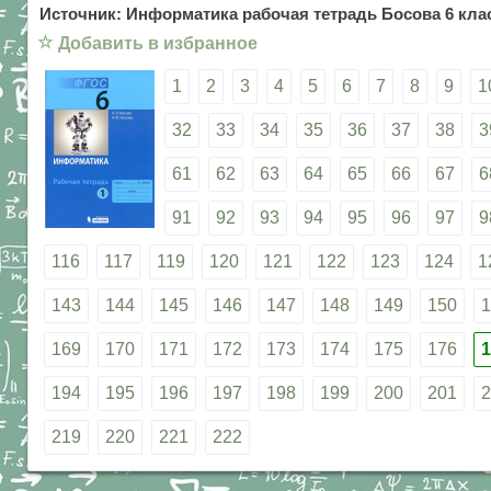
Источник: Информатика рабочая тетрадь Босова 6 клас
☆
Добавить в избранное
1
2
3
4
5
6
7
8
9
1
32
33
34
35
36
37
38
3
61
62
63
64
65
66
67
6
91
92
93
94
95
96
97
9
116
117
119
120
121
122
123
124
1
143
144
145
146
147
148
149
150
1
169
170
171
172
173
174
175
176
1
194
195
196
197
198
199
200
201
2
219
220
221
222