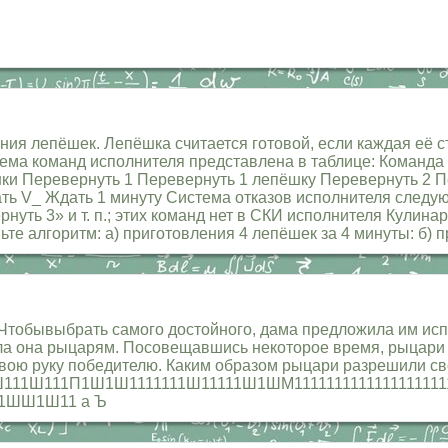
ия лепёшек. Лепёшка считается готовой, если каждая её с
ема команд исполнителя представлена в таблице: Команда
ки Перевернуть 1 Перевернуть 1 лепёшку Перевернуть 2 П
ть V_ Ждать 1 минуту Система отказов исполнителя следую
уть 3» и т. п.; этих команд нет в СКИ исполнителя Кулинар
те алгоритм: а) приготовления 4 лепёшек за 4 минуты: б) п
Чтобывыбрать самого достойного, дама предложила им испы
зала она рыцарям. Посовещавшись некоторое время, рыцари 
ь свою руку победителю. Каким образом рыцари разрешили
11Ш111П1Ш1Ш1111111Ш11111Ш1ШМ1111111111111111111
11ШШ1Ш11 а Ъ