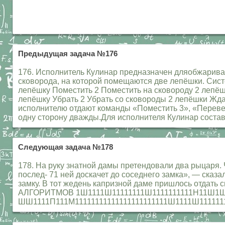
Предыдущая задача №176
176. Исполнитель Кулинар предназначен дляобжариван
сковорода, на которой помещаются две лепёшки. Сист
лепёшку Поместить 2 Поместить на сковороду 2 лепёш
лепёшку Убрать 2 Убрать со сковороды 2 лепёшки Жда
исполнителю отдают команды «Поместить 3», «Переверн
одну сторону дважды.Для исполнителя Кулинар составь
Следующая задача №178
178. На руку знатной дамы претендовали два рыцаря. 
послед- 71 ней доскачет до соседнего замка», — ска
замку. В тот жедень капризной даме пришлось отдат
АЛГОРИТМОВ 1Ш1111Ш11111111Ш1111111111Н11Ш1Ш1
ШШ1111П111М11111111111111111111111Ш1111Ш11111