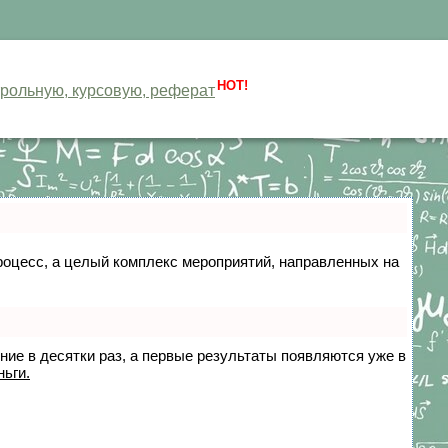
HOT!
нтрольную, курсовую, реферат
 процесс, а целый комплекс мероприятий, направленных на
ение в десятки раз, а первые результаты появляются уже в
ньги.