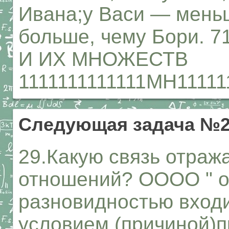
Ивана;у Васи — меньш
больше, чему Бори
И ИХ МНОЖЕСТВ
1111111111111МН111
Следующая задача №
29.Какую связь отраж
отношений? ОООО " о
разновидностью входи
условием (причиной)п