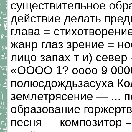
существительное обр
действие делать пред
глава = стихотворени
жанр глаз зрение = н
лицо запах т и) север
«ОООО 1? оооо 9 000
полюсдождьзасуха Ко
землетрясение — ... 
образование горжерт
песня — композитор =