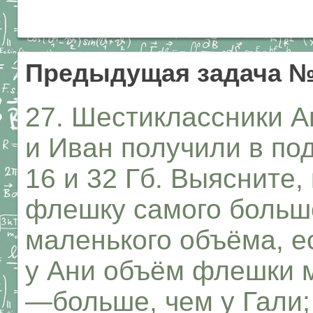
Предыдущая задача 
27. Шестиклассники А
и Иван получили в под
16 и 32 Гб. Выясните,
флешку самого больш
маленького объёма, е
у Ани объём флешки м
—больше, чем у Гали;