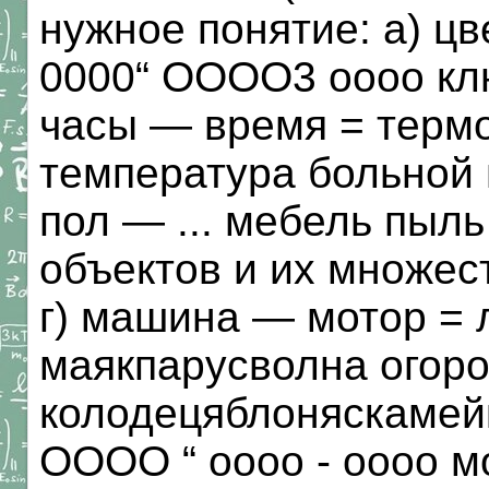
нужное понятие: а) цв
0000“ ОООО3 оооо клю
часы — время = термо
температура больной 
пол — ... мебель пыл
объектов и их мно
г) машина — мотор = л
маякпарусволна огор
колодецяблоняскаме
ОООО “ оооо - оооо м