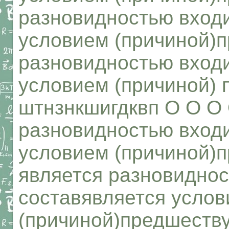
разновидностью входи
условием (причиной)п
разновидностью входи
условием (причиной) 
штнзнкшигдквп О О О 
разновидностью входи
условием (причиной)п
является разновиднос
составявляется усло
(причиной)предшеств