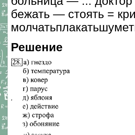
больница — ... докто
бежать — стоять = кри
молчатьплакатьшумет
Решение