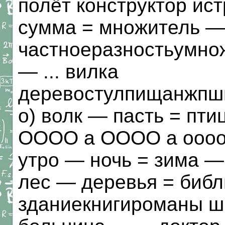
полёт конструктор ис
сумма = множитель — 
частноеразностьумно
— ... вилка
деревостулпищанжп
о) волк — пасть = пт
ОООО а ОООО а оооо
утро — ночь = зима — 
лес — деревья = библ
зданиекнигироманы ш