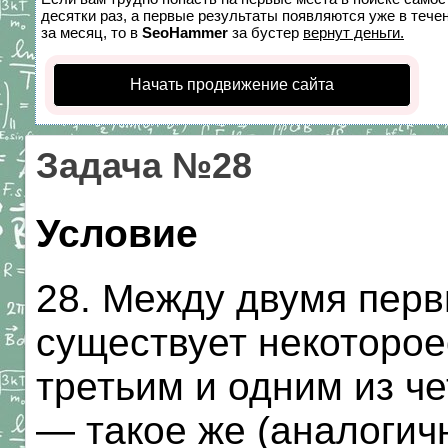
десятки раз, а первые результаты появляются уже в течен
за месяц, то в
SeoHammer
за бустер
вернут деньги.
Начать продвижение сайта
Задача №28
Условие
28. Между двумя пер
существует некоторо
третьим и одним из ч
— такое же (аналогич