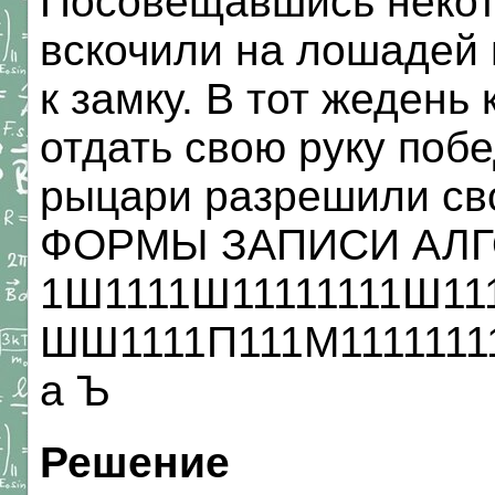
Посовещавшись некот
вскочили на лошадей 
к замку. В тот жеден
отдать свою руку поб
рыцари разрешили сво
ФОРМЫ ЗАПИСИ АЛ
1Ш1111Ш11111111Ш11
ШШ1111П111М1111111
а Ъ
Решение