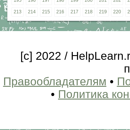
195
196
197
198
199
200
201
202
2
213
214
215
216
217
218
219
220
2
[c] 2022 / HelpLearn
п
Правообладателям
•
По
•
Политика ко