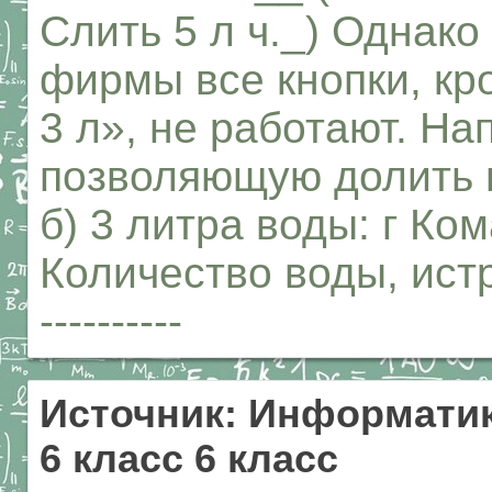
Слить 5 л ч._) Однако
фирмы все кнопки, кр
3 л», не работают. Н
позволяющую долить в
б) 3 литра воды: г Ко
Количество воды, истра
----------
Источник: Информатик
6 класс 6 класс