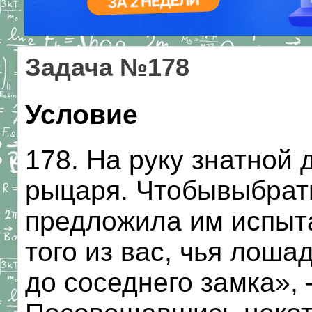
Задача №178
Условие
178. На руку знатной
рыцаря. Чтобывыбрать
предложила им испыта
того из вас, чья лоша
до соседнего замка»,