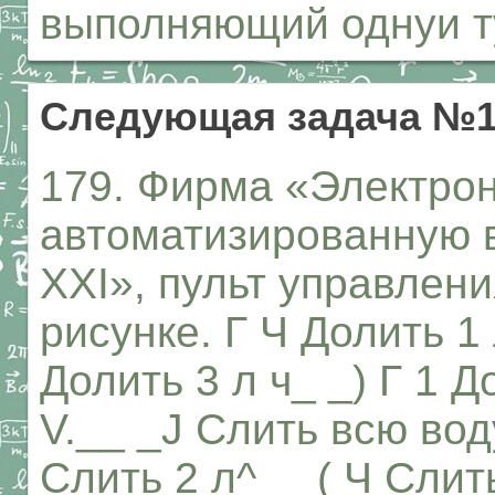
выполняющий однуи т
Следующая задача №1
179. Фирма «Электро
автоматизированную 
XXI», пульт управлен
рисунке. Г Ч Долить 1 
Долить 3 л ч_ _) Г 1 Д
V.__ _J Слить всю воду
Слить 2 л^__ ( Ч Слить 