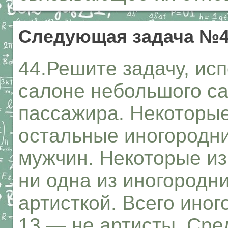
Следующая задача №
44.Решите задачу, исп
салоне небольшого са
пассажира. Некоторые
остальные иногородни
мужчин. Некоторые из
ни одна из иногородн
артисткой. Всего иног
13 — не артисты. Сре