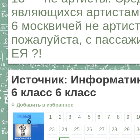
являющихся артистам
6 москвичей не артис
пожалуйста, с пассажи
ЕЯ ?!
Источник: Информатик
6 класс 6 класс
☆
Добавить в избранное
1
2
3
4
5
6
7
8
9
1
23
24
25
26
27
28
29
3