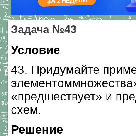
Задача №43
Условие
43. Придумайте прим
элементоммножества»,
«предшествует» и пре
схем.
Решение