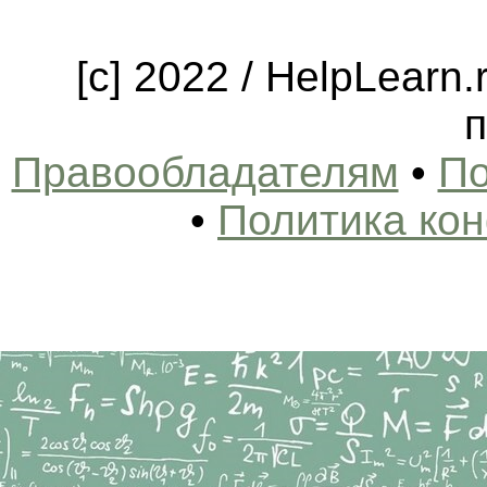
[c] 2022 / HelpLearn
п
Правообладателям
•
По
•
Политика ко