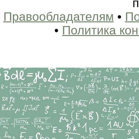
п
Правообладателям
•
По
•
Политика ко