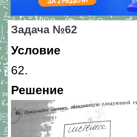
Задача №62
Условие
62.
Решение