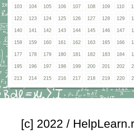
103
104
105
106
107
108
109
110
1
122
123
124
125
126
127
128
129
1
140
141
142
143
144
145
146
147
1
158
159
160
161
162
163
165
166
1
177
178
179
180
181
182
183
184
1
195
196
197
198
199
200
201
202
2
213
214
215
216
217
218
219
220
2
[c] 2022 / HelpLearn