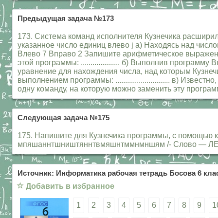
Предыдущая задача №173
173. Система команд исполнителя Кузнечика расширила
указанное число единиц влево j а) Находясь над чис
Влево 7 Вправо 2 Запишите арифметическое выражен
этой программы: .................... б) Выполнив прогр
уравнение для нахождения числа, над которым Кузнеч
выполнением программы: ............................ в) 
одну команду, на которую можно заменить эту программу: .......„...
Следующая задача №175
175. Напишите для Кузнечика программы, с помощью 
мпяшаннтшништяннтвмяшнтммнмншям /- Слово — ЛЕН
Источник: Информатика рабочая тетрадь Босова 6 клас
☆
Добавить в избранное
1
2
3
4
5
6
7
8
9
1