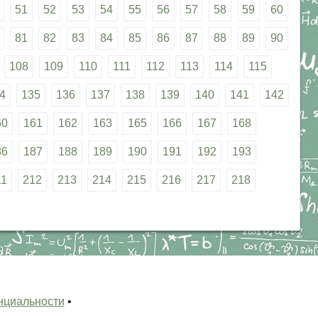
51
52
53
54
55
56
57
58
59
60
81
82
83
84
85
86
87
88
89
90
108
109
110
111
112
113
114
115
4
135
136
137
138
139
140
141
142
60
161
162
163
165
166
167
168
86
187
188
189
190
191
192
193
11
212
213
214
215
216
217
218
нциальности
•