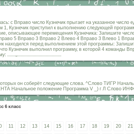
сь: с Вправо число Кузнечик прыгает на указанное число е
лом 1, Кузнечик приступил к выполнению следующей програм
ие, описывающее перемещения Кузнечика: Запишите число,
амму Вправо 5 Вправо 3 Вправо 2 Влево 4 Вправо 3 Влево 1 Вп
ик находился перед выполнением этой программы: Запишит
Известно, что Кузнечик выполнил программу, в которой 4 команд
..................................
которых он соберёт следующие слова. ^Слово ТИГР Начал
ТА Начальное положение Программа V _) г Л Слово ИН
с 6 класс
0
11
12
13
14
15
16
17
18
19
20
21