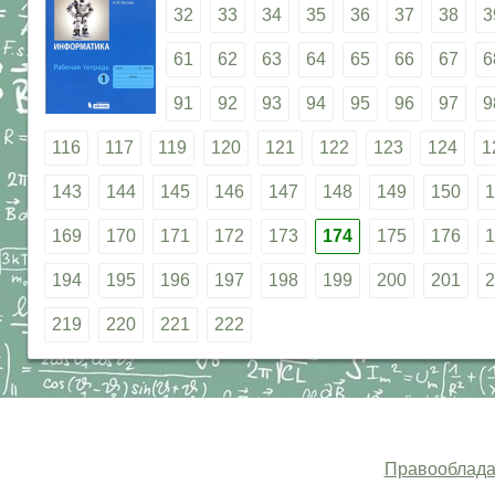
32
33
34
35
36
37
38
3
61
62
63
64
65
66
67
6
91
92
93
94
95
96
97
9
116
117
119
120
121
122
123
124
1
143
144
145
146
147
148
149
150
1
169
170
171
172
173
174
175
176
1
194
195
196
197
198
199
200
201
2
219
220
221
222
Правооблада