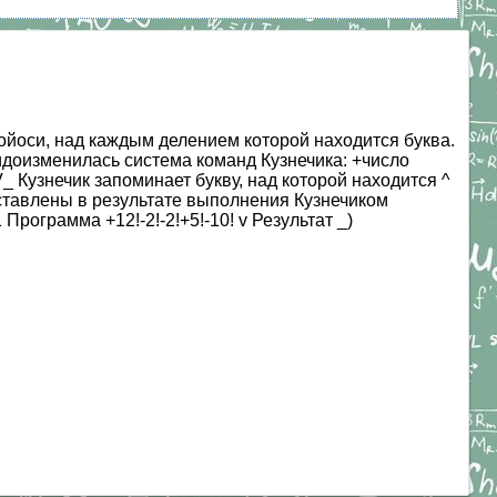
войоси, над каждым делением которой находится буква.
сь и видоизменилась система команд Кузнечика: +число
_ Кузнечик запоминает букву, над которой находится ^
оставлены в результате выполнения Кузнечиком
рограмма +12!-2!-2!+5!-10! v Результат _)