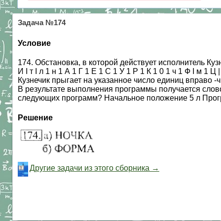
Задача №174
Условие
174. Обстановка, в которой действует исполнитель Ку
И I т I л 1 н 1 А 1 Г 1 Е 1 С 1 У 1 Р 1 К 1 0 1 ч 1 Ф I 
Кузнечик прыгает на указанное число единиц вправо -ч
В результате выполнения программы получается слово 
следующих программ? Начальное положение 5 л Программ
Решение
Другие задачи из этого сборника →