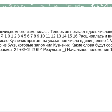
знечик,немного изменилась. Теперь он прыгает вдоль число
м 1 Ц | Я 1 0 1 2 3 4 5 6 7 8 9 10 11 12 13 14 15 16 Расширила
исло Кузнечик прыгает на указанное число единиц влево 1 V
из букв, которые запомнил Кузнечик. Какие слова будут с
а -2 ! +8!+1!-2!-6! ^ Результат _) Начальное положение 1 П