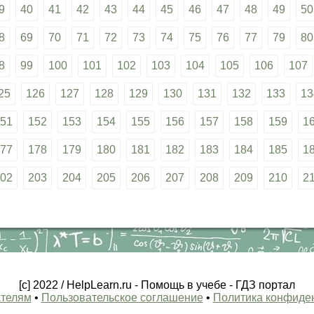
9
40
41
42
43
44
45
46
47
48
49
50
8
69
70
71
72
73
74
75
76
77
79
80
8
99
100
101
102
103
104
105
106
107
25
126
127
128
129
130
131
132
133
13
51
152
153
154
155
156
157
158
159
1
77
178
179
180
181
182
183
184
185
1
02
203
204
205
206
207
208
209
210
2
[c] 2022 / HelpLearn.ru - Помощь в учебе - ГДЗ портал
телям
•
Пользовательское соглашение
•
Политика конфиде