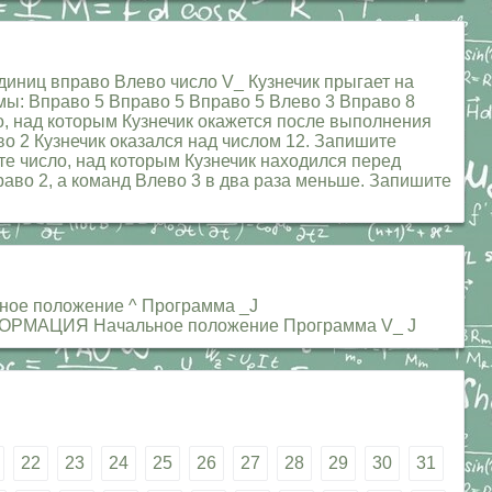
диниц вправо Влево число V_ Кузнечик прыгает на
мы: Вправо 5 Вправо 5 Вправо 5 Влево 3 Вправо 8
 над которым Кузнечик окажется после выполнения
раво 2 Кузнечик оказался над числом 12. Запишите
е число, над которым Кузнечик находился перед
ы Вправо 2, а команд Влево 3 в два раза меньше. Запишите
ьное положение ^ Программа _J
ФОРМАЦИЯ Начальное положение Программа V_ J
22
23
24
25
26
27
28
29
30
31