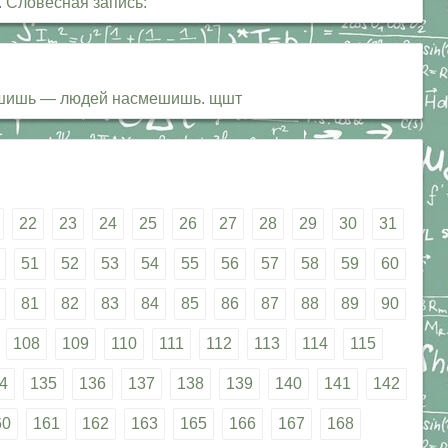
. Словесная запись:
спешишь — людей насмешишь. щшт
22
23
24
25
26
27
28
29
30
31
51
52
53
54
55
56
57
58
59
60
81
82
83
84
85
86
87
88
89
90
108
109
110
111
112
113
114
115
4
135
136
137
138
139
140
141
142
60
161
162
163
165
166
167
168