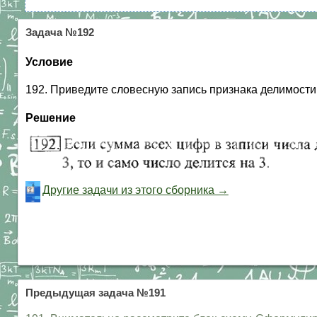
Задача №192
Условие
192. Приведите словесную запись признака делимости 
Решение
Другие задачи из этого сборника →
Предыдущая задача №191