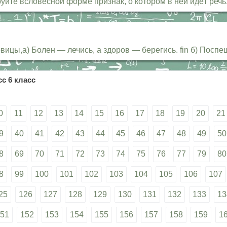
йте всловесной форме признак, о котором в ней идёт речь
вицы,а) Болен — лечись, а здоров — берегись. fin б) По
с 6 класс
0
11
12
13
14
15
16
17
18
19
20
21
9
40
41
42
43
44
45
46
47
48
49
50
8
69
70
71
72
73
74
75
76
77
79
80
8
99
100
101
102
103
104
105
106
107
25
126
127
128
129
130
131
132
133
13
51
152
153
154
155
156
157
158
159
1