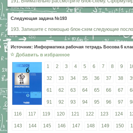
191. Внимательно рассмотрите блок-схему. Сформулиру
Следующая задача №193
193. Запишите с помощью блок-схем следующие посло
Источник: Информатика рабочая тетрадь Босова 6 клас
☆
Добавить в избранное
1
2
3
4
5
6
7
8
9
1
32
33
34
35
36
37
38
3
61
62
63
64
65
66
67
6
91
92
93
94
95
96
97
9
116
117
119
120
121
122
123
124
1
143
144
145
146
147
148
149
150
1