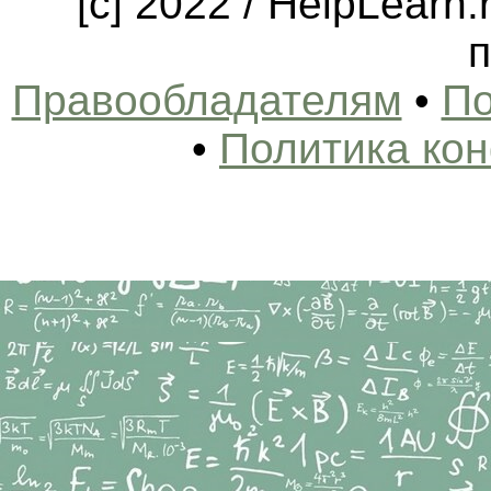
[c] 2022 / HelpLearn
п
Правообладателям
•
По
•
Политика ко