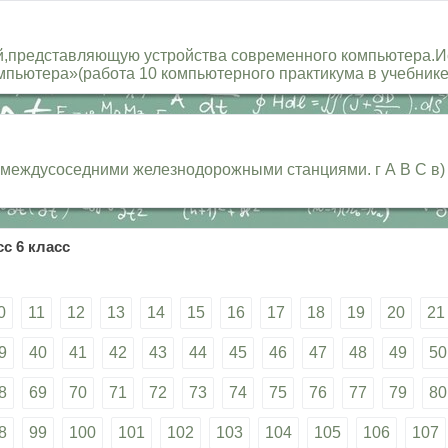
ий,представляющую устройства современного компьютера.
ьютера»(работа 10 компьютерного практикума в учебнике).
 междусоседними железнодорожными станциями. г А В С в) А 
с 6 класс
0
11
12
13
14
15
16
17
18
19
20
21
9
40
41
42
43
44
45
46
47
48
49
50
8
69
70
71
72
73
74
75
76
77
79
80
8
99
100
101
102
103
104
105
106
107