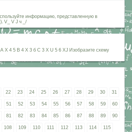
Используйте информацию, представленную в
 V_ V J ч _/
X 4 5 В 4 X 3 б С 3 X U 5 6 XJ Изобразите схему
22
23
24
25
26
27
28
29
30
31
51
52
53
54
55
56
57
58
59
60
81
82
83
84
85
86
87
88
89
90
108
109
110
111
112
113
114
115