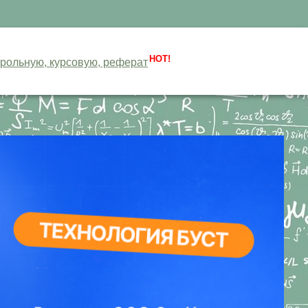
HOT!
нтрольную, курсовую, реферат