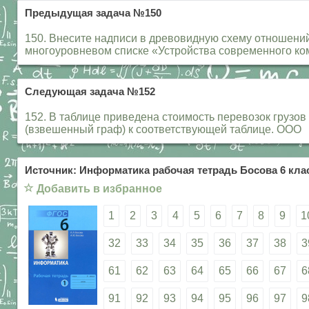
Предыдущая задача №150
150. Внесите надписи в древовидную схему отношен
многоуровневом списке «Устройства современного комп
Следующая задача №152
152. В таблице приведена стоимость перевозок грузов
(взвешенный граф) к соответствующей таблице. ООО
Источник: Информатика рабочая тетрадь Босова 6 клас
☆
Добавить в избранное
1
2
3
4
5
6
7
8
9
1
32
33
34
35
36
37
38
3
61
62
63
64
65
66
67
6
91
92
93
94
95
96
97
9