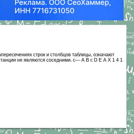
пересечениях строк и столбцов таблицы, означают
танции не являются соседними. с— А В с D Е А X 1 4 1