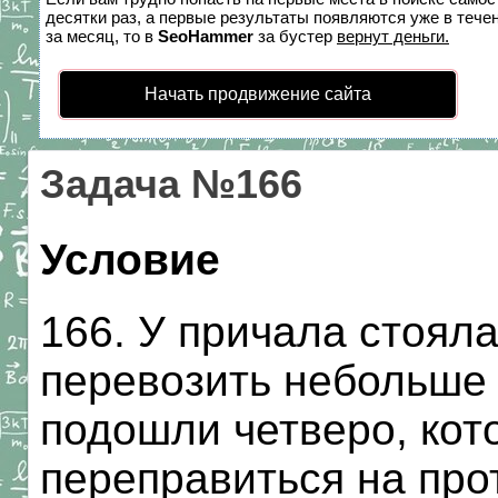
десятки раз, а первые результаты появляются уже в течен
за месяц, то в
SeoHammer
за бустер
вернут деньги.
Начать продвижение сайта
Задача №166
Условие
166. У причала стояла
перевозить небольше 
подошли четверо, ко
переправиться на про