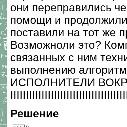
они переправились че
помощи и продолжили 
поставили на тот же п
Возможноли это? Ком
связанных с ним техн
выполнению алгоритмо
ИСПОЛНИТЕЛИ ВОКР
IIIIIIIIIIIIIIIIIIIIIIIIIIIIIIIIIIIIII
Решение