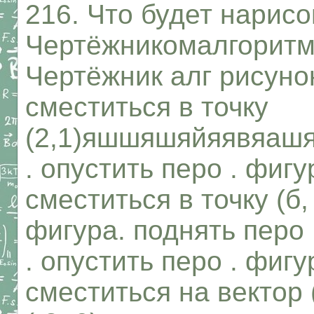
216. Что будет нарис
Чертёжникомалгоритм
Чертёжник алг рисунок
сместиться в точку
(2,1)яшшяшяйяявя
. опустить перо . фигу
сместиться в точку (б, 
фигура. поднять перо .
. опустить перо . фиг
сместиться на вектор 