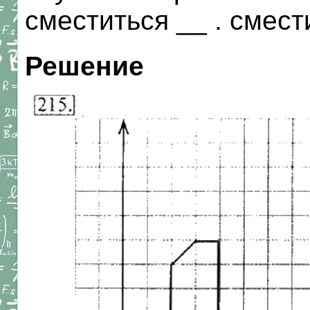
сместиться __ . смест
Решение