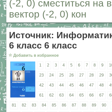
(-2, 0) сместиться на 
вектор (-2, 0) кон
Источник: Информатик
6 класс 6 класс
☆
Добавить в избранное
1
2
3
4
5
6
7
8
9
1
23
24
25
26
27
28
29
3
42
43
44
45
46
47
48
4
61
62
63
64
65
66
67
6
81
82
83
84
85
86
87
88
89
90