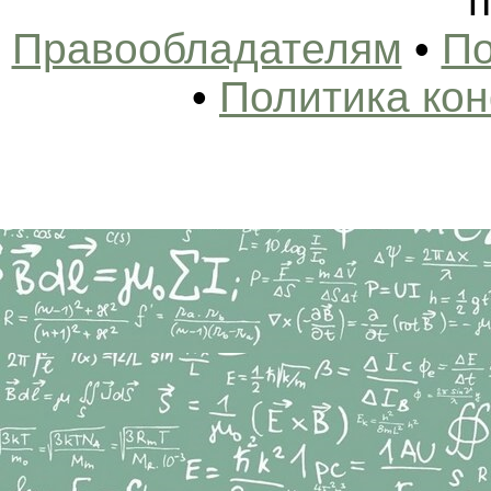
п
Правообладателям
•
По
•
Политика ко