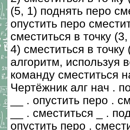
(5, 1) поднять перо см
опустить перо сместить
сместиться в точку (3,
4) сместиться в точку 
алгоритм, используя в
команду сместиться н
Чертёжник алг нач . п
__ . опустить перо . с
__ . сместиться _ . по
опустить перо . смести