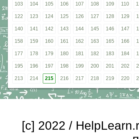
103
104
105
106
107
108
109
110
1
122
123
124
125
126
127
128
129
1
140
141
142
143
144
145
146
147
1
158
159
160
161
162
163
165
166
1
177
178
179
180
181
182
183
184
1
195
196
197
198
199
200
201
202
2
213
214
215
216
217
218
219
220
2
[c] 2022 / HelpLearn