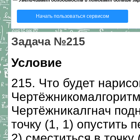
Начать пользоваться сервисом
Задача №215
Условие
215. Что будет нарис
Чертёжникомалгоритм
Чертёжникалгнач подн
точку (1, 1) опустить 
2) сместиться в точку 