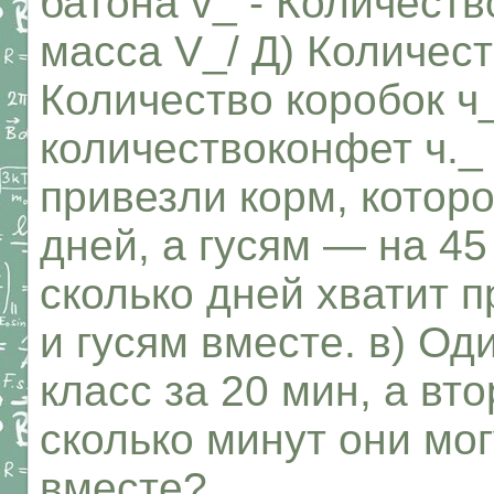
батона v_ - Количеств
масса V_/ Д) Количес
Количество коробок ч
количествоконфет ч._
привезли корм, которо
дней, а гусям — на 45
сколько дней хватит п
и гусям вместе. в) Од
класс за 20 мин, а вт
сколько минут они мог
вместе?