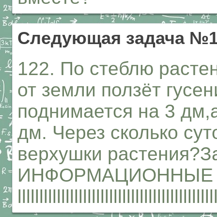
Следующая задача №1
122. По стеблю растен
от земли ползёт гусен
поднимается на 3 дм,
дм. Через сколько сут
верхушки растения?З
ИНФОРМАЦИОННЫЕ
lllllllllllllllllllllllllllllllllllllllllllll