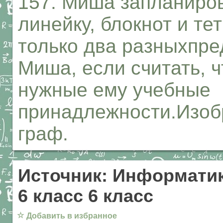
157. Миша запланиров
линейку, блокнот и те
только два разныхпре
Миша, если считать, ч
нужные ему учебные
принадлежности.Изоб
граф.
Источник: Информатик
6 класс 6 класс
☆
Добавить в избранное