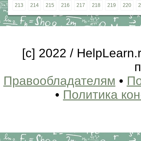
213
214
215
216
217
218
219
220
2
[c] 2022 / HelpLearn
п
Правообладателям
•
По
•
Политика ко