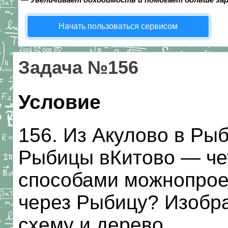
Начать пользоваться сервисом
Задача №156
Условие
156. Из Акулово в Рыб
Рыбицы вКитово — че
способами можнопроех
через Рыбицу? Изобр
схему и дерево.