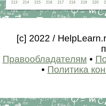
213
214
215
216
217
218
219
220
2
[c] 2022 / HelpLearn
п
Правообладателям
•
По
•
Политика ко