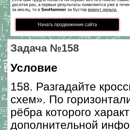
десятки раз, а первые результаты появляются уже в течен
за месяц, то в
SeoHammer
за бустер
вернут деньги.
Начать продвижение сайта
Задача №158
Условие
158. Разгадайте крос
схем». По горизонтал
рёбра которого харак
дополнительной инфор