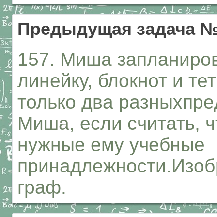
Предыдущая задача №
157. Миша запланиров
линейку, блокнот и те
только два разныхпре
Миша, если считать, ч
нужные ему учебные
принадлежности.Изоб
граф.