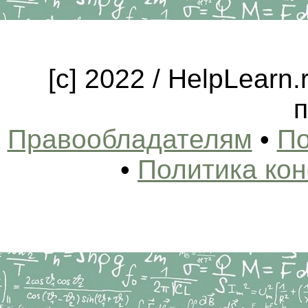
[c] 2022 / HelpLearn
п
Правообладателям
•
По
•
Политика ко