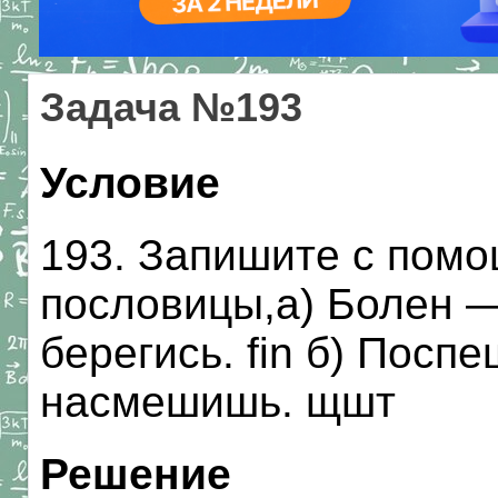
Задача №193
Условие
193. Запишите с пом
пословицы,а) Болен —
берегись. fin б) Пос
насмешишь. щшт
Решение