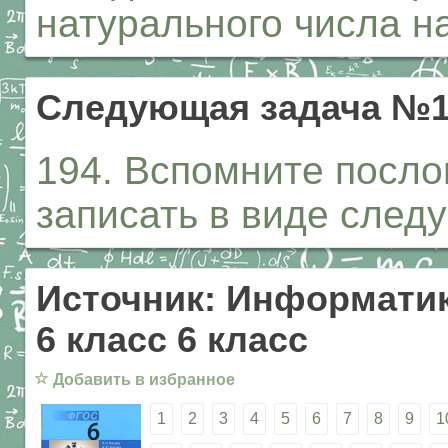
натурального числа на
Следующая задача №1
194. Вспомните посло
записать в виде след
Источник: Информатик
6 класс 6 класс
☆
Добавить в избранное
1
2
3
4
5
6
7
8
9
1