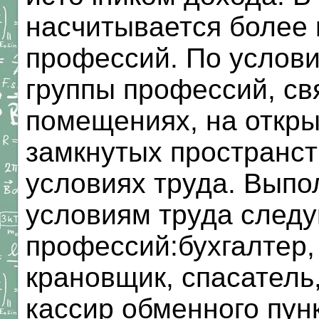
насчитывается более
профессий. По услов
группы профессий, св
помещениях, на откры
замкнутых пространст
условиях труда. Вып
условиям труда след
профессий:бухгалтер,
крановщик, спасатель,
кассир обменного пун