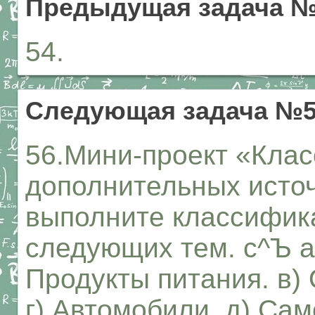
Предыдущая задача 
54.
Следующая задача №
56.Мини-проект «Клас
дополнительных исто
выполните классифика
следующих тем. с^Ъ а
Продукты питания. в)
г) Автомобили. д) Са