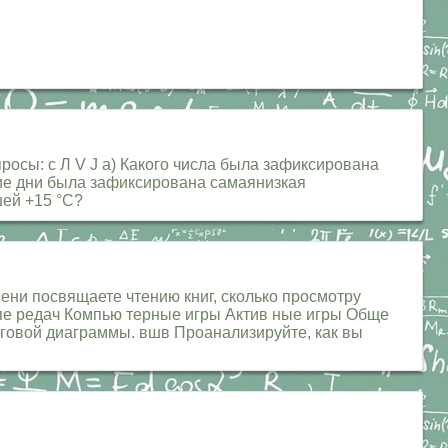
просы: с Л V J а) Какого числа была зафиксирована
акие дни была зафиксирована самаянизкая
шей +15 °С?
ени посвящаете чтению книг, сколько просмотру
епе редач Компью терные игры Актив ные игры Обще
уговой диаграммы. вшв Проанализируйте, как вы