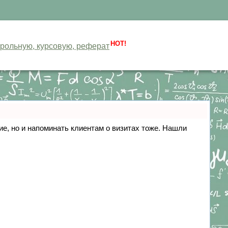
HOT!
нтрольную, курсовую, реферат
ние, но и напоминать клиентам о визитах тоже. Нашли