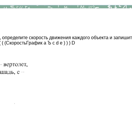
, определите скорость движения каждого объекта и запиш
 (СкоростьГрафик а Ъ с d е ) ) ) D