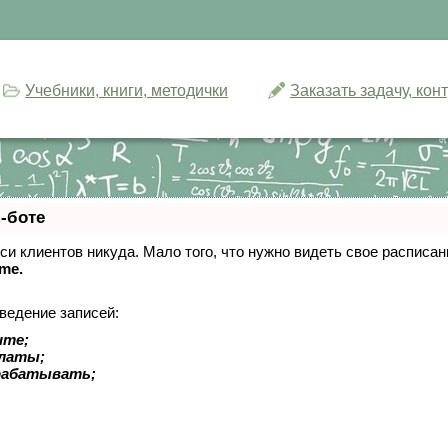
Учебники, книги, методички
Заказать задачу, ко
-боте
писи клиентов никуда. Мало того, что нужно видеть свое расписа
ime.
ведение записей:
ите;
платы;
рабатывать;