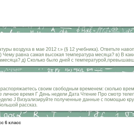
ры воздуха в мае 2012 г.» (§ 12 учебника). Ответьте наво
 J б) Чему равна самая высокая температура месяца? в) В к
рамесяца? д) Сколько было дней с температурой,превышав
вы распоряжаетесь своим свободным временем: сколько врем
Мое личное время Г День недели Дата Чтение Про смотр тел
 неделю J Визуализируйте полученные данные с помощью кр
большой рассказ.
с 6 класс