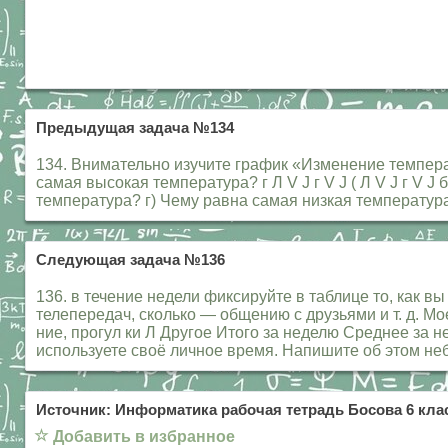
Предыдущая задача №134
134. Внимательно изучите график «Изменение температу
самая высокая температура? г Л V J г V J ( Л V J г V
температура? г) Чему равна самая низкая температу
Следующая задача №136
136. в течение недели фиксируйте в таблице то, как 
телепередач, сколько — общению с друзьями и т. д. 
ние, прогул ки Л Другое Итого за неделю Среднее за
используете своё личное время. Напишите об этом не
Источник: Информатика рабочая тетрадь Босова 6 клас
☆
Добавить в избранное