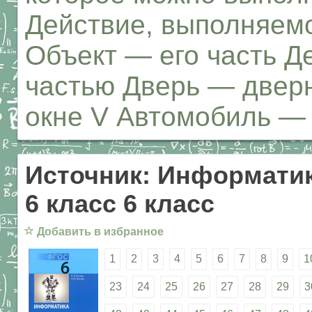
Действие, выполняем
Объект — его часть Д
частью Дверь — дверн
окне V Автомобиль — 
Источник: Информатик
6 класс 6 класс
☆
Добавить в избранное
1
2
3
4
5
6
7
8
9
1
23
24
25
26
27
28
29
3