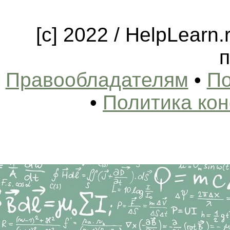
[c] 2022 / HelpLearn
п
Правообладателям
•
По
•
Политика ко