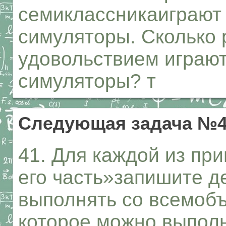
семиклассникаиграют 
симуляторы. Сколько
удовольствием играют 
симуляторы? т
Следующая задача №
41. Для каждой из пр
его часть»запишите д
выполнять со всемобъ
которое можно выполня