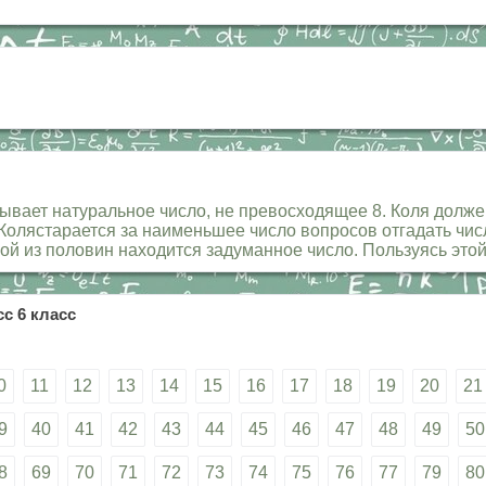
мывает натуральное число, не превосходящее 8. Коля должен
Колястарается за наименьшее число вопросов отгадать чис
ой из половин находится задуманное число. Пользуясь этой
с 6 класс
0
11
12
13
14
15
16
17
18
19
20
21
9
40
41
42
43
44
45
46
47
48
49
50
8
69
70
71
72
73
74
75
76
77
79
80