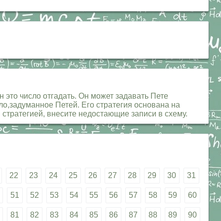
 это число отгадать. Он может задавать Пете
ло,задуманное Петей. Его стратегия основана на
 стратегией, внесите недостающие записи в схему.
22
23
24
25
26
27
28
29
30
31
51
52
53
54
55
56
57
58
59
60
81
82
83
84
85
86
87
88
89
90