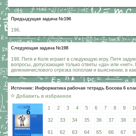
Предыдущая задача №196
196.
Следующая задача №198
198. Петя и Коля играют в следующую игру. Петя заду
вопросы, допускающие только ответы «да» или «нет». 
делениичислового отрезка пополам и выяснении, в как
Источник: Информатика рабочая тетрадь Босова 6 клас
☆
Добавить в избранное
1
2
3
4
5
6
7
8
9
1
32
33
34
35
36
37
38
3
61
62
63
64
65
66
67
6