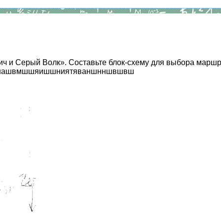
ич и Серый Волк». Составьте блок-схему для выбора маршр
штвшашвмшшяишшниятяваншнншвшвш